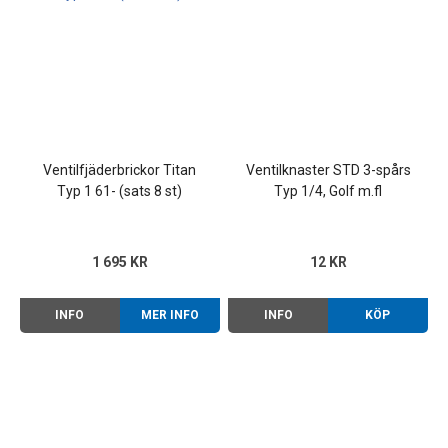
Ventilfjäderbrickor Titan
Ventilknaster STD 3-spårs
Typ 1 61- (sats 8 st)
Typ 1/4, Golf m.fl
1 695 KR
12 KR
INFO
MER INFO
INFO
KÖP