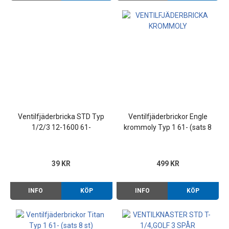
Ventilfjäderbricka STD Typ
Ventilfjäderbrickor Engle
1/2/3 12-1600 61-
krommoly Typ 1 61- (sats 8
st)
39 KR
499 KR
INFO
KÖP
INFO
KÖP