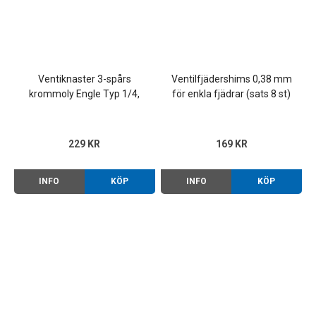
Ventiknaster 3-spårs
Ventilfjädershims 0,38 mm
krommoly Engle Typ 1/4,
för enkla fjädrar (sats 8 st)
Golf m.fl. (sats 16 st)
229 KR
169 KR
INFO
KÖP
INFO
KÖP