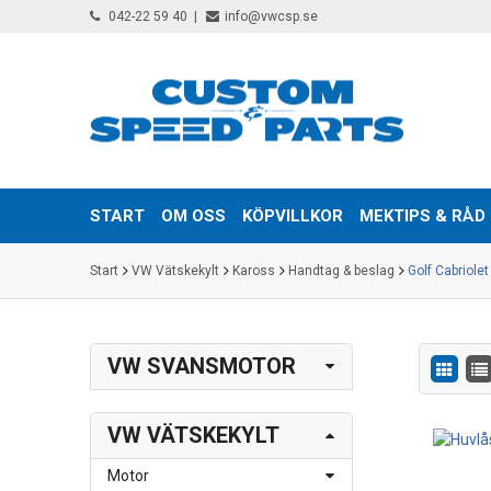
042-22 59 40
info@vwcsp.se
START
OM OSS
KÖPVILLKOR
MEKTIPS & RÅD
Start
VW Vätskekylt
Kaross
Handtag & beslag
Golf Cabriolet
VW SVANSMOTOR
VW VÄTSKEKYLT
Motor