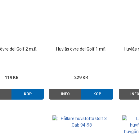
övre del Golf 2 m.fl.
Huvlås övre del Golf 1 mfl.
Huvlås n
119 KR
229 KR
O
KÖP
INFO
KÖP
INF