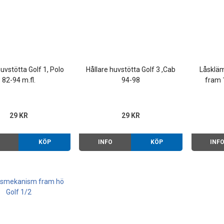
huvstötta Golf 1, Polo
Hållare huvstötta Golf 3 ,Cab
Låskläm
82-94 m.fl.
94-98
fram 
Golf
29 KR
29 KR
O
KÖP
INFO
KÖP
INF