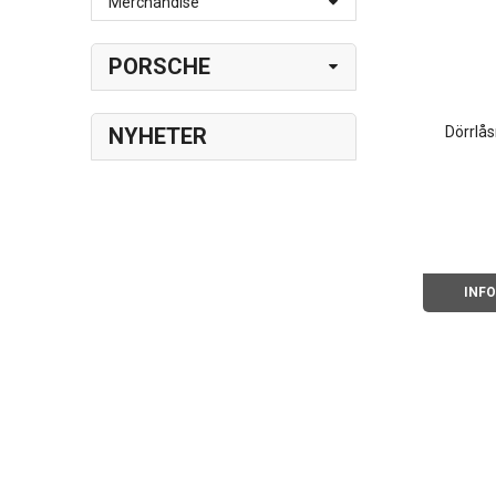
Merchandise
PORSCHE
NYHETER
Dörrlå
INF