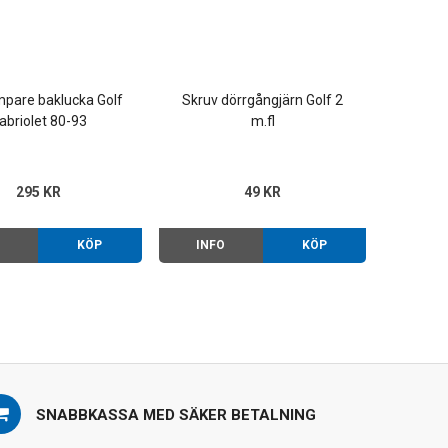
pare baklucka Golf
Skruv dörrgångjärn Golf 2
abriolet 80-93
m.fl
295 KR
49 KR
O
KÖP
INFO
KÖP
SNABBKASSA MED SÄKER BETALNING