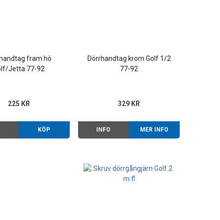
handtag fram hö
Dörrhandtag krom Golf 1/2
lf/Jetta 77-92
77-92
225 KR
329 KR
O
KÖP
INFO
MER INFO