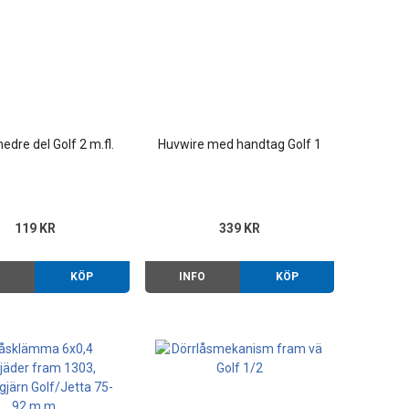
edre del Golf 2 m.fl.
Huvwire med handtag Golf 1
119 KR
339 KR
O
KÖP
INFO
KÖP