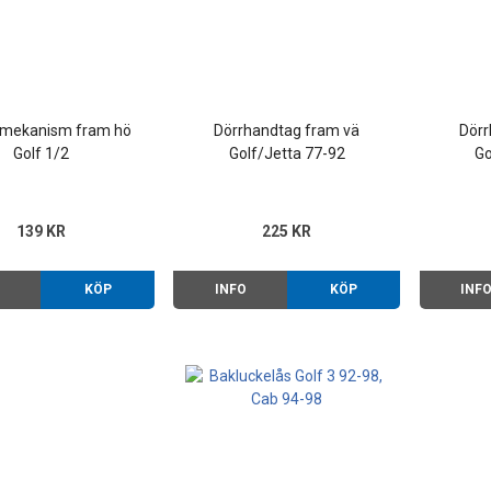
smekanism fram hö
Dörrhandtag fram vä
Dörr
Golf 1/2
Golf/Jetta 77-92
Go
139 KR
225 KR
O
KÖP
INFO
KÖP
INF