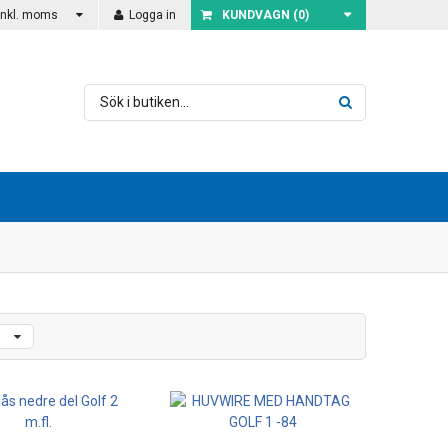
Inkl. moms
Logga in
KUNDVAGN (
0
)