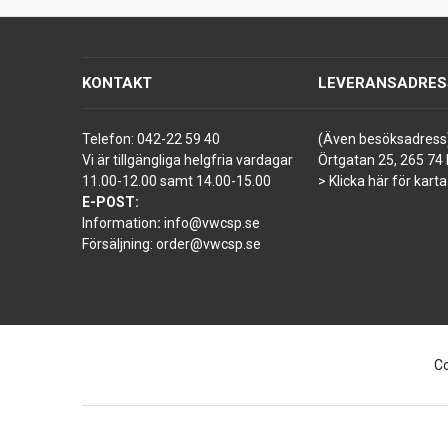
KONTAKT
LEVERANSADRES
Telefon:
042-22 59 40
(Även besöksadress
Vi är tillgängliga helgfria vardagar
Örtgatan 25, 265 74 
11.00-12.00 samt 14.00-15.00
> Klicka här för karta
E-POST:
Information
:
info@vwcsp.se
Försäljning:
order@vwcsp.se
Co