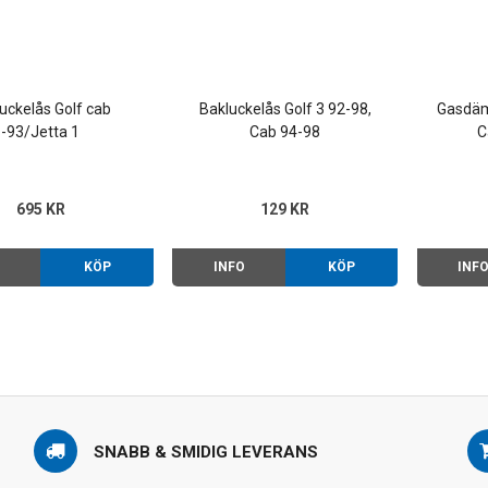
uckelås Golf cab
Bakluckelås Golf 3 92-98,
Gasdäm
-93/Jetta 1
Cab 94-98
C
695 KR
129 KR
O
KÖP
INFO
KÖP
INF
SNABB & SMIDIG LEVERANS