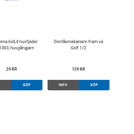
ma 6x0,4 huvfjäder
Dörrlåsmekanism fram vä
1303, huvgångjärn
Golf 1/2
/Jetta 75-92 m.m.
29 KR
139 KR
O
KÖP
INFO
KÖP