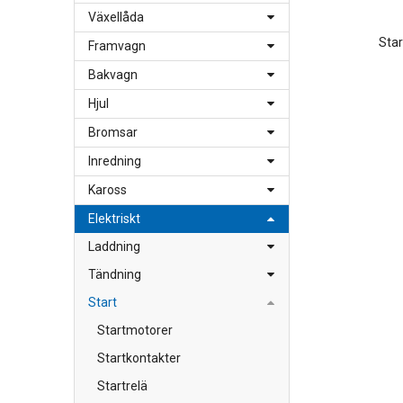
Växellåda
Sta
Framvagn
Bakvagn
Hjul
Bromsar
Inredning
Kaross
Elektriskt
Laddning
Tändning
Start
Startmotorer
Startkontakter
Startrelä