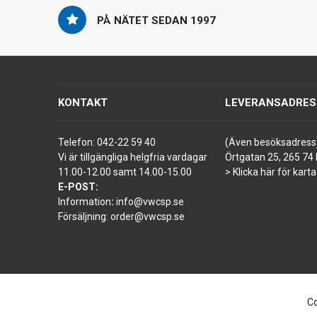
PÅ NÄTET SEDAN 1997
KONTAKT
LEVERANSADRES
Telefon:
042-22 59 40
(Även besöksadress
Vi är tillgängliga helgfria vardagar
Örtgatan 25, 265 74 
11.00-12.00 samt 14.00-15.00
> Klicka här för karta
E-POST:
Information
:
info@vwcsp.se
Försäljning:
order@vwcsp.se
Co