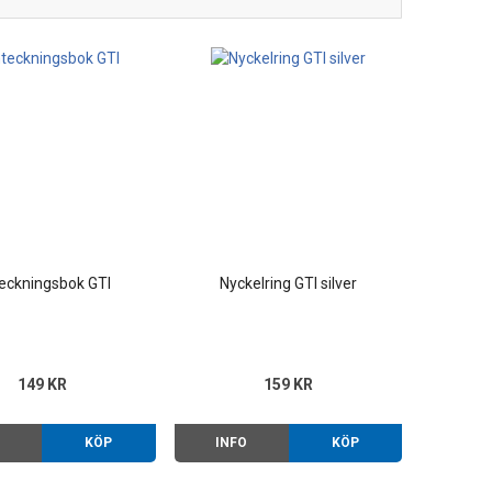
eckningsbok GTI
Nyckelring GTI silver
149 KR
159 KR
O
KÖP
INFO
KÖP