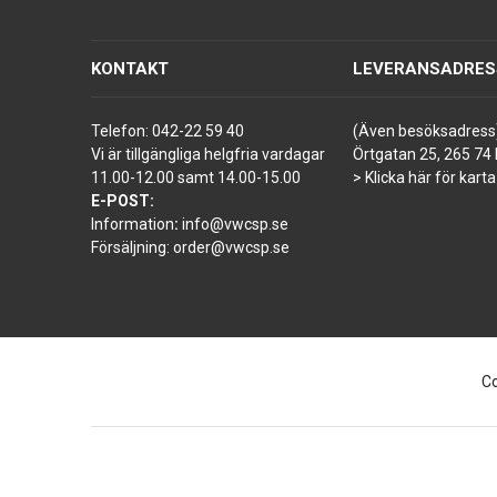
KONTAKT
LEVERANSADRES
Telefon:
042-22 59 40
(Även besöksadress
Vi är tillgängliga helgfria vardagar
Örtgatan 25, 265 74 
11.00-12.00 samt 14.00-15.00
> Klicka här för karta
E-POST:
Information
:
info@vwcsp.se
Försäljning:
order@vwcsp.se
Co