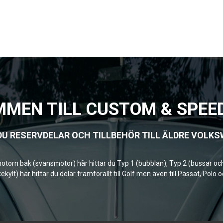
MEN TILL CUSTOM & SPEE
DU RESERVDELAR OCH TILLBEHÖR TILL ÄLDRE VOLK
 motorn bak (svansmotor) här hittar du Typ 1 (bubblan), Typ 2 (bussar oc
ylt) här hittar du delar framförallt till Golf men även till Passat, Polo 