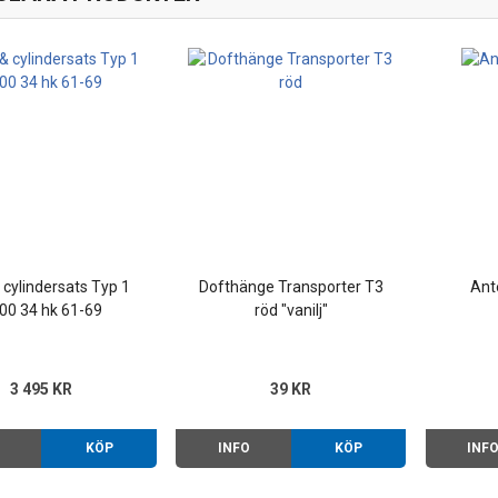
& cylindersats Typ 1
Dofthänge Transporter T3
Ant
00 34 hk 61-69
röd "vanilj"
3 495 KR
39 KR
O
KÖP
INFO
KÖP
INF