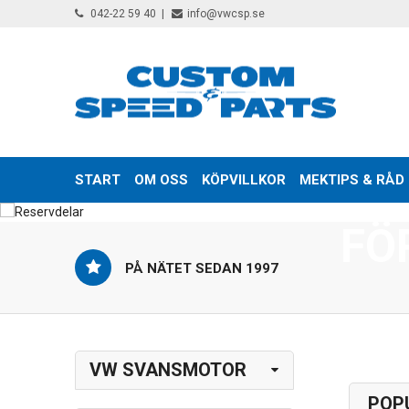
042-22 59 40
info@vwcsp.se
RESE
START
OM OSS
KÖPVILLKOR
MEKTIPS & RÅD
FÖ
PÅ NÄTET SEDAN 1997
VW SVANSMOTOR
POP