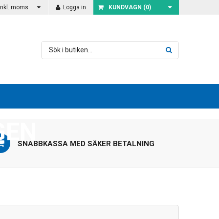
Inkl. moms
Logga in
KUNDVAGN (
0
)
BEHÖR
GEN
SNABBKASSA MED SÄKER BETALNING
RÅD