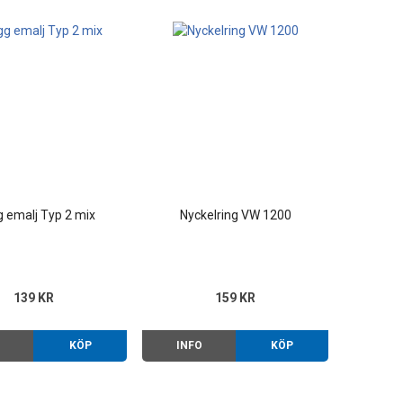
 emalj Typ 2 mix
Nyckelring VW 1200
139 KR
159 KR
O
KÖP
INFO
KÖP