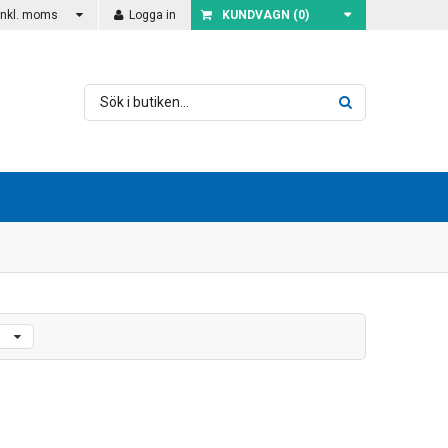
Inkl. moms
Logga in
KUNDVAGN (
0
)