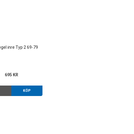
gel inre Typ 2 69-79
695 KR
O
KÖP