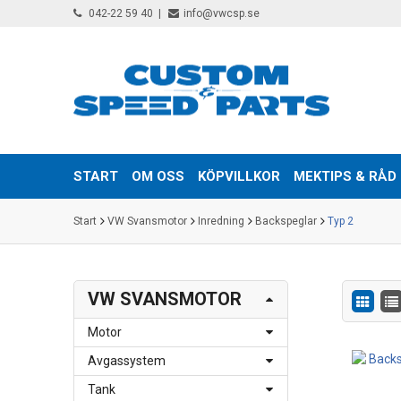
042-22 59 40
info@vwcsp.se
START
OM OSS
KÖPVILLKOR
MEKTIPS & RÅD
Start
VW Svansmotor
Inredning
Backspeglar
Typ 2
VW SVANSMOTOR
Motor
Avgassystem
Tank