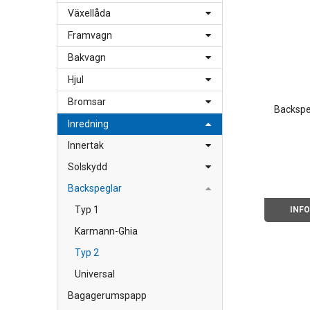
Växellåda
Framvagn
Bakvagn
Hjul
Bromsar
Backspe
Inredning
Innertak
Solskydd
Backspeglar
Typ 1
INF
Karmann-Ghia
Typ 2
Universal
Bagagerumspapp