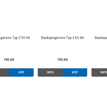
gel inre Typ 2 55-65
Backspegel inre Typ 2 65-66
Backspe
795 KR
795 KR
O
KÖP
INFO
KÖP
INF