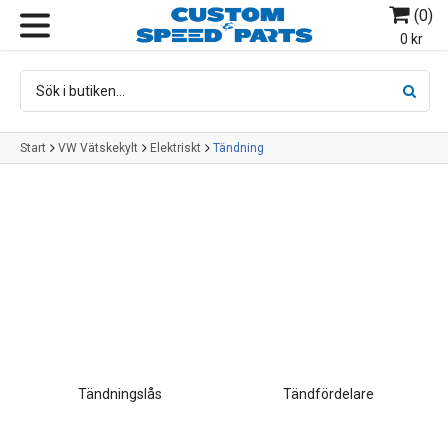
(
0
)
MENY
0 kr
Start
VW Vätskekylt
Elektriskt
Tändning
Tändningslås
Tändfördelare