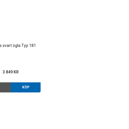
s svart ögla Typ 181
3 849 KR
O
KÖP