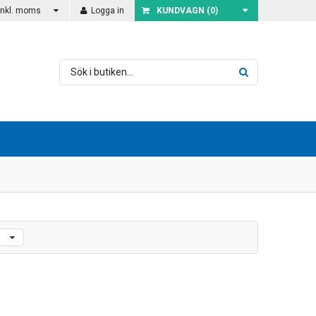
Inkl. moms
Logga in
KUNDVAGN (
0
)