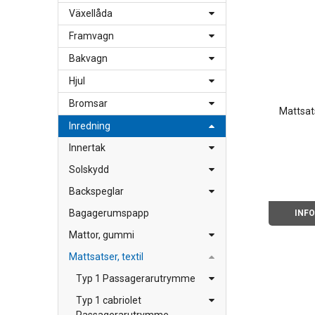
Växellåda
Framvagn
Bakvagn
Hjul
Bromsar
Mattsat
Inredning
Innertak
Solskydd
Backspeglar
Bagagerumspapp
INF
Mattor, gummi
Mattsatser, textil
Typ 1 Passagerarutrymme
Typ 1 cabriolet