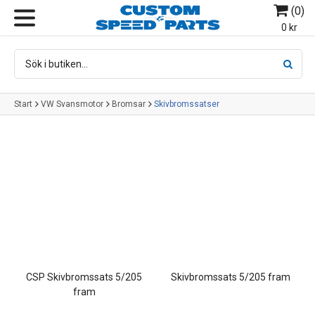
(
0
)
MENY
0 kr
Start
VW Svansmotor
Bromsar
Skivbromssatser
CSP Skivbromssats 5/205
Skivbromssats 5/205 fram
fram