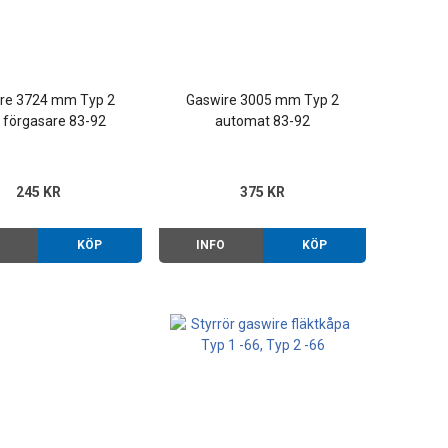
re 3724 mm Typ 2
Gaswire 3005 mm Typ 2
förgasare 83-92
automat 83-92
245 KR
375 KR
O
KÖP
INFO
KÖP