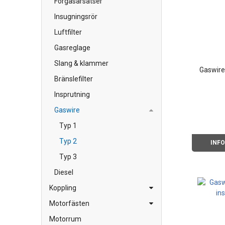
Förgasarsatser
Insugningsrör
Luftfilter
Gasreglage
Slang & klammer
Gaswire
Bränslefilter
Insprutning
Gaswire
Typ 1
Typ 2
INF
Typ 3
Diesel
Koppling
Motorfästen
Motorrum