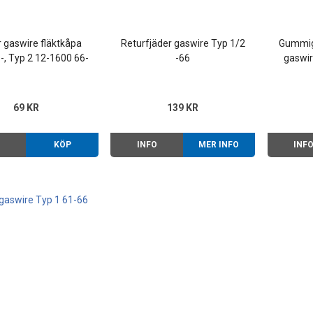
r gaswire fläktkåpa
Returfjäder gaswire Typ 1/2
Gummig
-, Typ 2 12-1600 66-
-66
gaswir
79
69 KR
139 KR
O
KÖP
INFO
MER INFO
INF