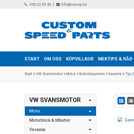
042-22 59 40
info@vwcsp.se
START
OM OSS
KÖPVILLKOR
MEKTIPS & RÅD
Start
VW Svansmotor
Motor
Bränslesystem
Gaswire
Typ 2
VW SVANSMOTOR
Motor
Motorblock & tillbehör
Vevaxlar