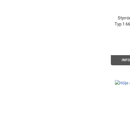
Styrrö
Typ 1 66
INF