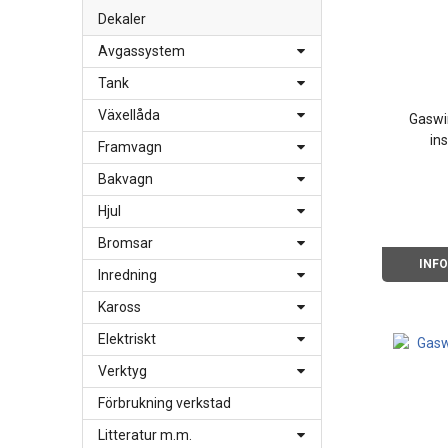
Dekaler
Avgassystem
Tank
Växellåda
Gaswi
in
Framvagn
Bakvagn
Hjul
Bromsar
INF
Inredning
Kaross
Elektriskt
Verktyg
Förbrukning verkstad
Litteratur m.m.