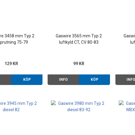
re 3458 mm Typ 2
Gaswire 3565 mm Typ 2
Gaswi
sprutning 75-79
luftkyld CT, CV 80-83
lu
129 KR
99 KR
O
KÖP
INFO
KÖP
INF