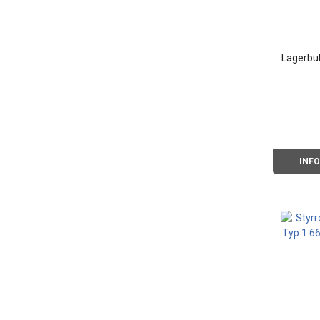
Lagerbu
INF