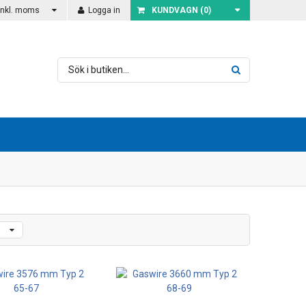
Inkl. moms
Logga in
KUNDVAGN (
0
)