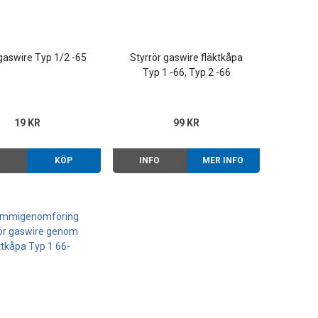
gaswire Typ 1/2 -65
Styrrör gaswire fläktkåpa
Typ 1 -66, Typ 2 -66
19 KR
99 KR
O
KÖP
INFO
MER INFO