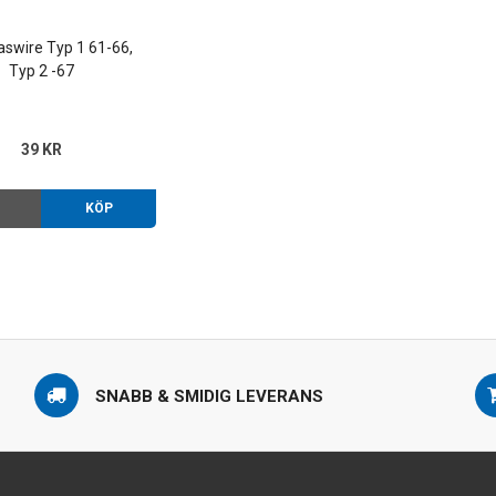
aswire Typ 1 61-66,
Typ 2 -67
39 KR
O
KÖP
SNABB & SMIDIG LEVERANS