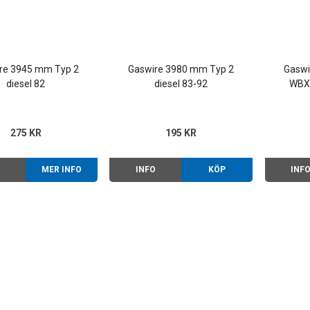
re 3945 mm Typ 2
Gaswire 3980 mm Typ 2
Gaswi
diesel 82
diesel 83-92
WBX 
275 KR
195 KR
O
MER INFO
INFO
KÖP
INF