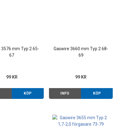
 3576 mm Typ 2 65-
Gaswire 3660 mm Typ 2 68-
67
69
99 KR
99 KR
O
KÖP
INFO
KÖP