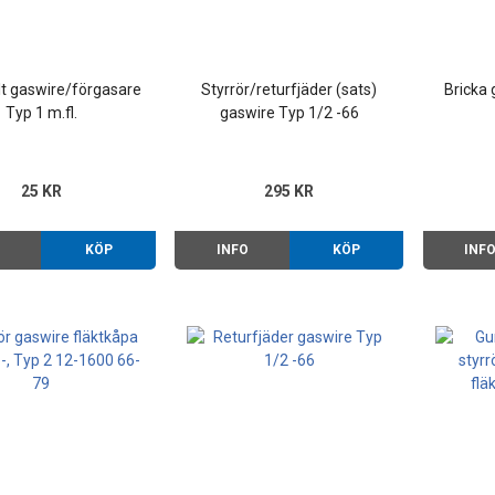
lt gaswire/förgasare
Styrrör/returfjäder (sats)
Bricka 
Typ 1 m.fl.
gaswire Typ 1/2 -66
25 KR
295 KR
O
KÖP
INFO
KÖP
INF