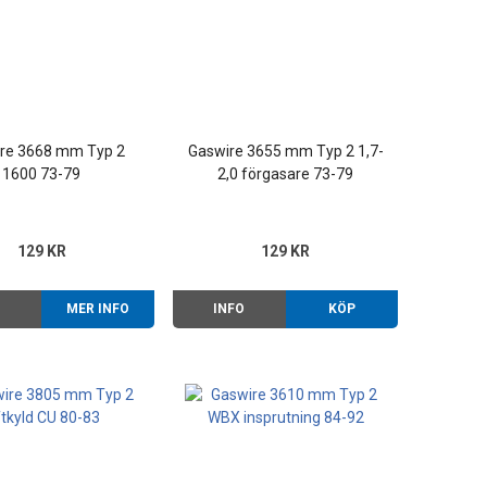
re 3668 mm Typ 2
Gaswire 3655 mm Typ 2 1,7-
1600 73-79
2,0 förgasare 73-79
129 KR
129 KR
O
MER INFO
INFO
KÖP