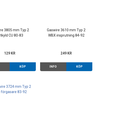
re 3805 mm Typ 2
Gaswire 3610 mm Typ 2
ftkyld CU 80-83
WBX insprutning 84-92
129 KR
249 KR
O
KÖP
INFO
KÖP