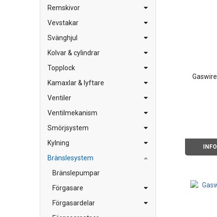
Remskivor
Vevstakar
Svänghjul
Kolvar & cylindrar
Topplock
Gaswire
Kamaxlar & lyftare
Ventiler
Ventilmekanism
Smörjsystem
Kylning
INF
Bränslesystem
Bränslepumpar
Förgasare
Förgasardelar