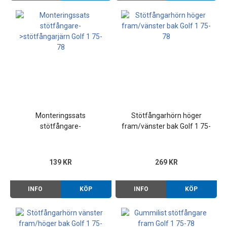
Monteringssats
Stötfångarhörn höger
stötfångare-
fram/vänster bak Golf 1 75-
>stötfångarjärn Golf 1 75-
78
78
139 KR
269 KR
INFO
KÖP
INFO
KÖP