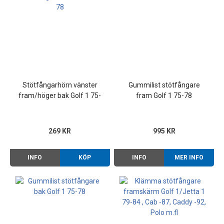
Stötfångarhörn vänster
Gummilist stötfångare
fram/höger bak Golf 1 75-
fram Golf 1 75-78
78
269 KR
995 KR
INFO
KÖP
INFO
MER INFO