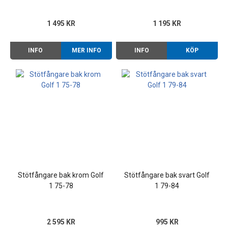
1 495 KR
1 195 KR
INFO
MER INFO
INFO
KÖP
Stötfångare bak krom Golf
Stötfångare bak svart Golf
1 75-78
1 79-84
2 595 KR
995 KR