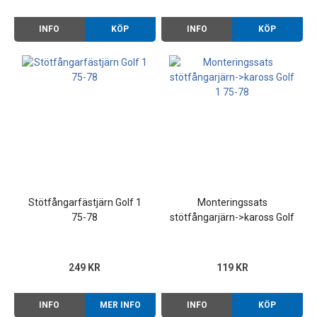
INFO
KÖP
INFO
KÖP
Stötfångarfästjärn Golf 1
Monteringssats
75-78
stötfångarjärn->kaross Golf
1 75-78
249 KR
119 KR
INFO
MER INFO
INFO
KÖP