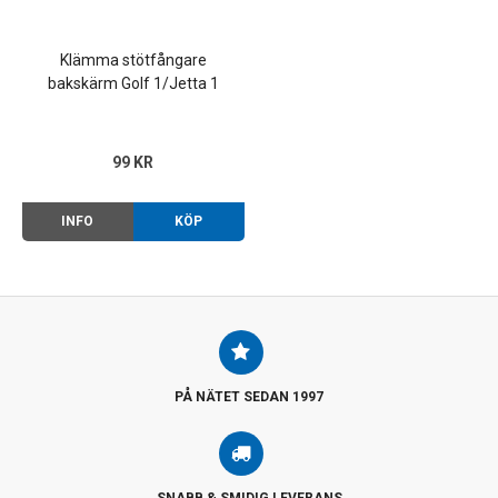
Klämma stötfångare
bakskärm Golf 1/Jetta 1
79-84
99 KR
INFO
KÖP
PÅ NÄTET SEDAN 1997
SNABB & SMIDIG LEVERANS