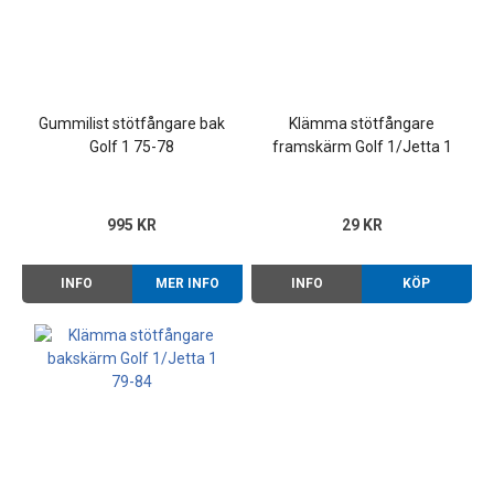
Gummilist stötfångare bak
Klämma stötfångare
Golf 1 75-78
framskärm Golf 1/Jetta 1
79-84 , Cab -87, Caddy -92,
Polo m.fl
995 KR
29 KR
INFO
MER INFO
INFO
KÖP