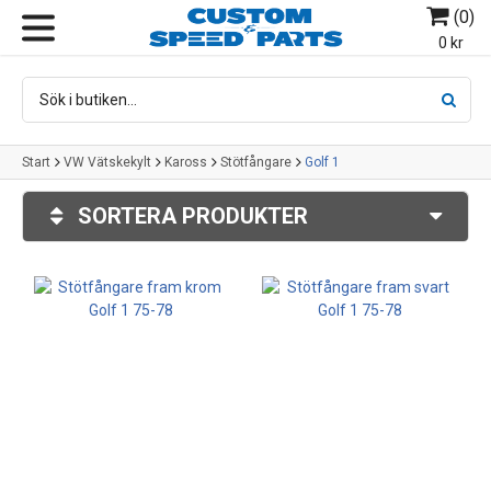
(
0
)
MENY
0 kr
Start
VW Vätskekylt
Kaross
Stötfångare
Golf 1
SORTERA PRODUKTER