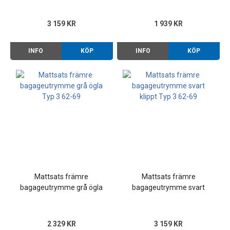
3 159 KR
1 939 KR
INFO
KÖP
INFO
KÖP
Mattsats främre
Mattsats främre
bagageutrymme grå ögla
bagageutrymme svart
Typ 3 62-69
klippt Typ 3 62-69
2 329 KR
3 159 KR