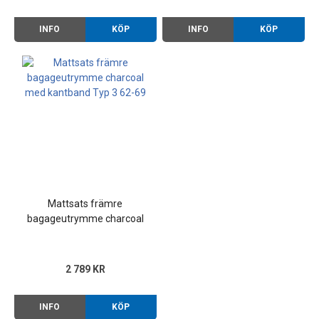
INFO
KÖP
INFO
KÖP
Mattsats främre
bagageutrymme charcoal
med kantband Typ 3 62-69
2 789 KR
INFO
KÖP