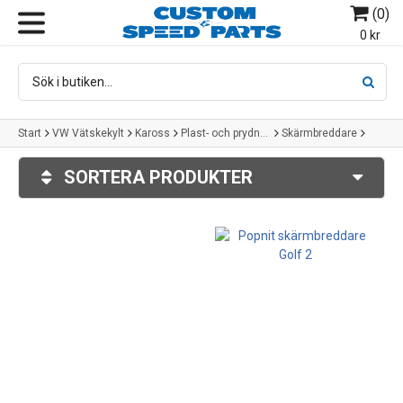
(
0
)
MENY
0 kr
Start
VW Vätskekylt
Kaross
Plast- och prydnadsdetaljer
Skärmbreddare
Golf 3
SORTERA PRODUKTER