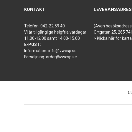
KONTAKT
LEVERANSADRES
Telefon:
042-22 59 40
(Även besöksadress
Vi är tillgängliga helgfria vardagar
Örtgatan 25, 265 74 
11.00-12.00 samt 14.00-15.00
> Klicka här för karta
E-POST:
Information
:
info@vwcsp.se
Försäljning:
order@vwcsp.se
Co