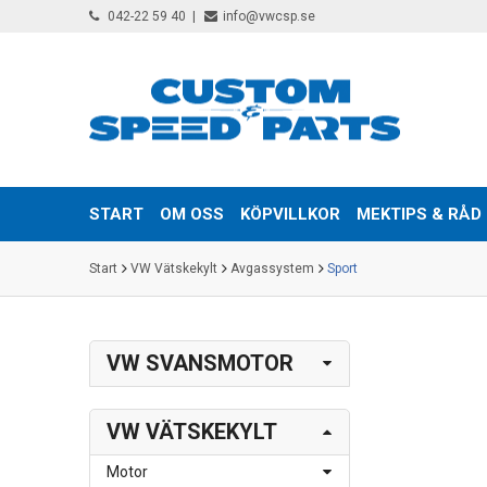
042-22 59 40
info@vwcsp.se
START
OM OSS
KÖPVILLKOR
MEKTIPS & RÅD
Start
VW Vätskekylt
Avgassystem
Sport
VW SVANSMOTOR
VW VÄTSKEKYLT
Motor