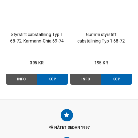
Styrstift cabställning Typ 1
Gummi styrstift
68-72, Karmann-Ghia 69-74
cabställning Typ 1 68-72
(par)
(par)
395 KR
195 KR
INFO
KÖP
INFO
KÖP
PÅ NÄTET SEDAN 1997