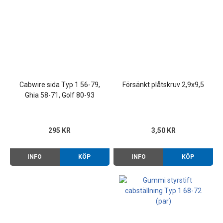
Cabwire sida Typ 1 56-79,
Försänkt plåtskruv 2,9x9,5
Ghia 58-71, Golf 80-93
295 KR
3,50 KR
INFO
KÖP
INFO
KÖP