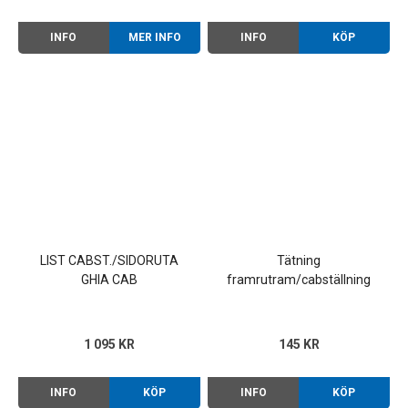
INFO
MER INFO
INFO
KÖP
LIST CABST./SIDORUTA
Tätning
GHIA CAB
framrutram/cabställning
Typ 1 50-67, Ghia 58-71
1 095 KR
145 KR
INFO
KÖP
INFO
KÖP