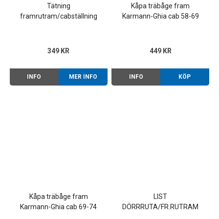
Tätning
Kåpa träbåge fram
framrutram/cabställning
Karmann-Ghia cab 58-69
Ghia 72-74
349 KR
449 KR
INFO
MER INFO
INFO
KÖP
Kåpa träbåge fram
LIST
Karmann-Ghia cab 69-74
DÖRRRUTA/FR.RUTRAM
GHIA CAB