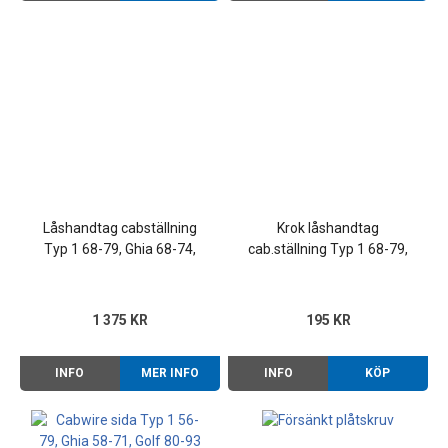
Låshandtag cabställning
Krok låshandtag
Typ 1 68-79, Ghia 68-74,
cab.ställning Typ 1 68-79,
Golf 80-93
Karmann-Ghia 69-74, Golf
80-93
1 375 KR
195 KR
INFO
MER INFO
INFO
KÖP