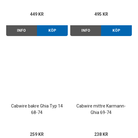
449 KR
495 KR
INFO
KÖP
INFO
KÖP
Cabwire bakre Ghia Typ 14
Cabwire mittre Karmann-
68-74
Ghia 69-74
259 KR
238 KR