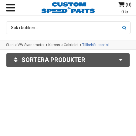
(
0
)
MENY
0 kr
Start
VW Svansmotor
Kaross
Cabriolet
Tillbehör cabriolet Karmann-Ghia
SORTERA PRODUKTER