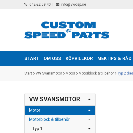
042-22 59 40
info@vwcsp.se
START
OM OSS
KÖPVILLKOR
MEKTIPS & RÅD
Start
VW Svansmotor
Motor
Motorblock & tillbehör
Typ 2 die
VW SVANSMOTOR
Motor
Motorblock & tillbehör
Typ 1