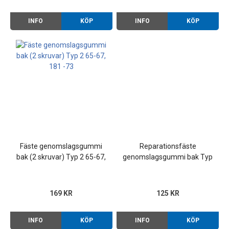
INFO
KÖP
INFO
KÖP
Fäste genomslagsgummi
Reparationsfäste
bak (2 skruvar) Typ 2 65-67,
genomslagsgummi bak Typ
181 -73
1/2/3
169 KR
125 KR
INFO
KÖP
INFO
KÖP