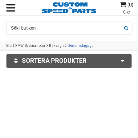
(
0
)
MENY
0 kr
Start
VW Svansmotor
Bakvagn
Genomslagsgummi
SORTERA PRODUKTER