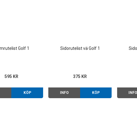
mrutelist Golf 1
Sidorutelist vä Golf 1
Sido
595 KR
375 KR
O
KÖP
INFO
KÖP
INF