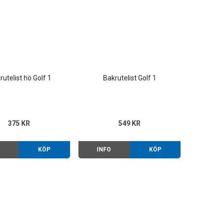
rutelist hö Golf 1
Bakrutelist Golf 1
375 KR
549 KR
O
KÖP
INFO
KÖP