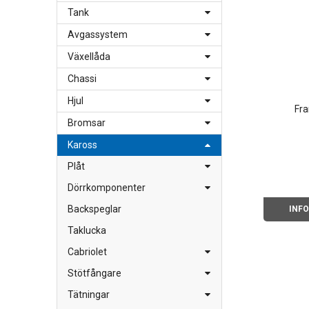
Tank
Avgassystem
Växellåda
Chassi
Hjul
Fra
Bromsar
Kaross
Plåt
Dörrkomponenter
Backspeglar
INF
Taklucka
Cabriolet
Stötfångare
Tätningar