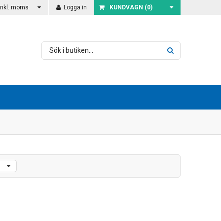
Inkl. moms
Logga in
KUNDVAGN (
0
)