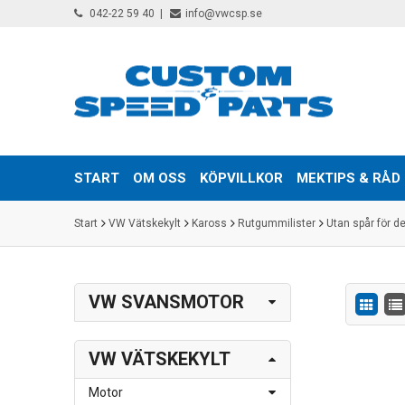
042-22 59 40
info@vwcsp.se
START
OM OSS
KÖPVILLKOR
MEKTIPS & RÅD
Start
VW Vätskekylt
Kaross
Rutgummilister
Utan spår för de
VW SVANSMOTOR
VW VÄTSKEKYLT
Motor