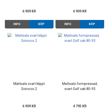
6 909 KR
6 909 KR
INFO
KÖP
INFO
KÖP
Mattsats svart klippt
Mattsats formpressad,
Scirocco 2
svart Golf cab 80-93
6 909 KR
4 795 KR