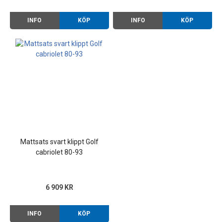
INFO
KÖP
INFO
KÖP
Mattsats svart klippt Golf
cabriolet 80-93
6 909 KR
INFO
KÖP