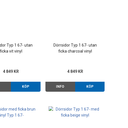
idor Typ 1 67- utan
Dörrsidor Typ 1 67- utan
ficka vit vinyl
ficka charcoal vinyl
4 849 KR
4 849 KR
O
KÖP
INFO
KÖP