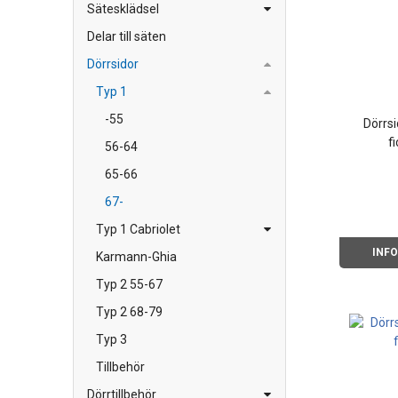
Sätesklädsel
Delar till säten
Dörrsidor
Typ 1
-55
Dörrsi
f
56-64
65-66
67-
Typ 1 Cabriolet
INF
Karmann-Ghia
Typ 2 55-67
Typ 2 68-79
Typ 3
Tillbehör
Dörrtillbehör