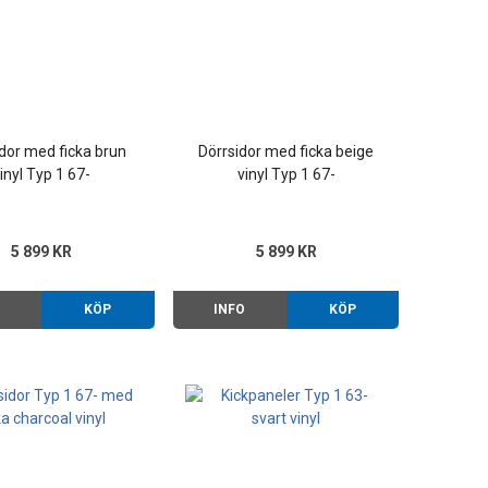
dor med ficka brun
Dörrsidor med ficka beige
inyl Typ 1 67-
vinyl Typ 1 67-
5 899 KR
5 899 KR
O
KÖP
INFO
KÖP