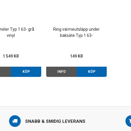
neler Typ 1 63- grå
Ring värmeutsläpp under
vinyl
baksäte Typ 1 63-
1 549 KR
149 KR
O
KÖP
INFO
KÖP
SNABB & SMIDIG LEVERANS