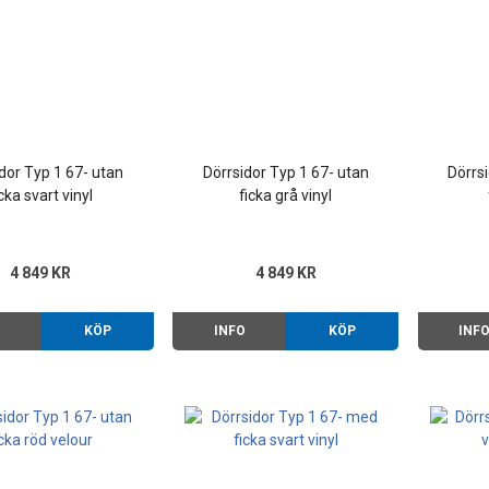
dor Typ 1 67- utan
Dörrsidor Typ 1 67- utan
Dörrs
icka svart vinyl
ficka grå vinyl
4 849 KR
4 849 KR
O
KÖP
INFO
KÖP
INF