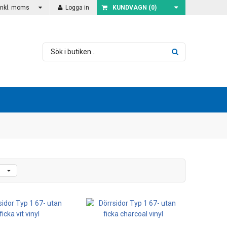
Inkl. moms
Logga in
KUNDVAGN (
0
)