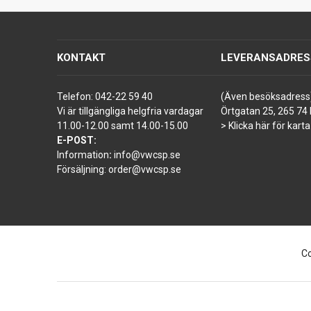
KONTAKT
LEVERANSADRES
Telefon:
042-22 59 40
(Även besöksadress
Vi är tillgängliga helgfria vardagar
Örtgatan 25, 265 74 
11.00-12.00 samt 14.00-15.00
> Klicka här för karta
E-POST:
Information
:
info@vwcsp.se
Försäljning:
order@vwcsp.se
Co