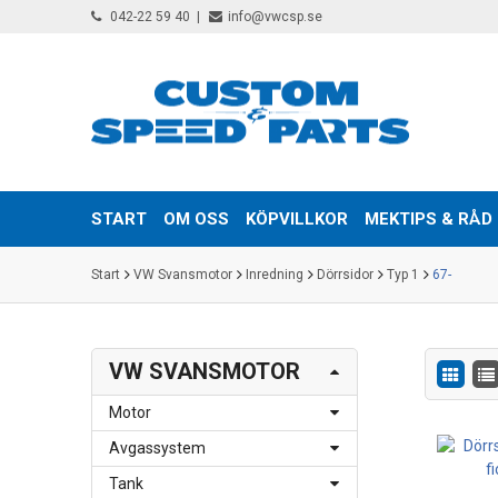
042-22 59 40
info@vwcsp.se
START
OM OSS
KÖPVILLKOR
MEKTIPS & RÅD
Start
VW Svansmotor
Inredning
Dörrsidor
Typ 1
67-
VW SVANSMOTOR
Motor
Avgassystem
Tank