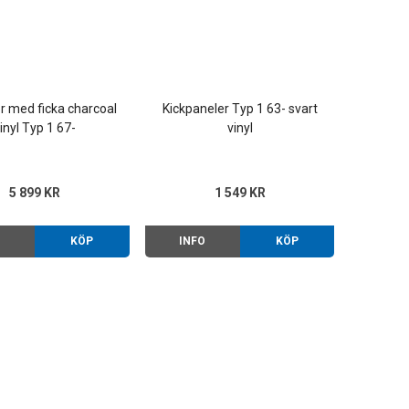
r med ficka charcoal
Kickpaneler Typ 1 63- svart
inyl Typ 1 67-
vinyl
5 899 KR
1 549 KR
O
KÖP
INFO
KÖP