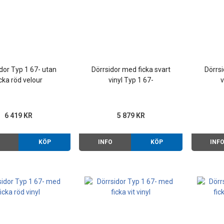
dor Typ 1 67- utan
Dörrsidor med ficka svart
Dörrsi
icka röd velour
vinyl Typ 1 67-
v
6 419 KR
5 879 KR
O
KÖP
INFO
KÖP
INF