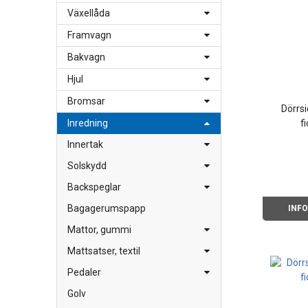
Växellåda
Framvagn
Bakvagn
Hjul
Bromsar
Dörrsi
f
Inredning
Innertak
Solskydd
Backspeglar
Bagagerumspapp
INF
Mattor, gummi
Mattsatser, textil
Pedaler
Golv