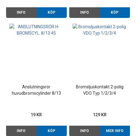
INFO
KÖP
INFO
KÖP
Anslutningsrör
Bromsljuskontakt 2-polig
huvudbromscylinder 8/13
VDO Typ 1/2/3/4
45°
19 KR
129 KR
INFO
KÖP
INFO
MER INFO