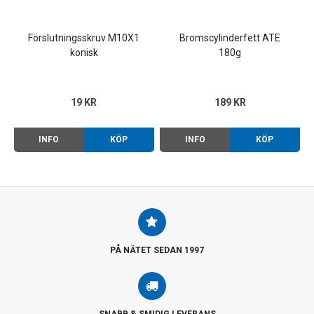
Förslutningsskruv M10X1
Bromscylinderfett ATE
konisk
180g
19 KR
189 KR
INFO
KÖP
INFO
KÖP
PÅ NÄTET SEDAN 1997
SNABB & SMIDIG LEVERANS