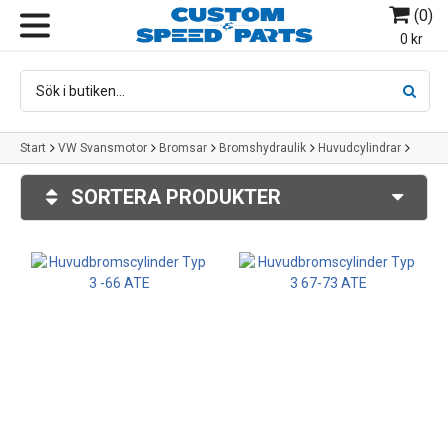
(
0
)
MENY
0 kr
Start
VW Svansmotor
Bromsar
Bromshydraulik
Huvudcylindrar
Huvudcylinder Typ 3
SORTERA PRODUKTER