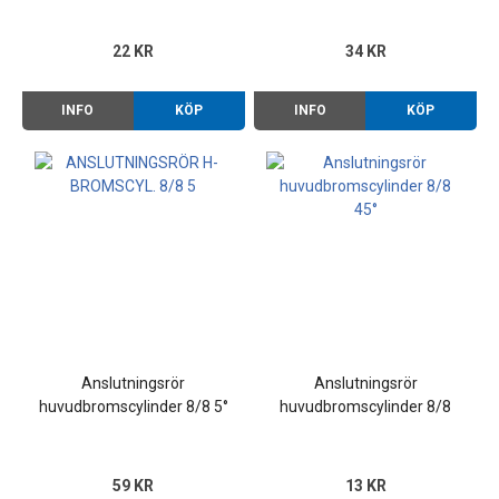
huvudbromscylinder Typ
1/3 -66
22 KR
34 KR
INFO
KÖP
INFO
KÖP
Anslutningsrör
Anslutningsrör
huvudbromscylinder 8/8 5°
huvudbromscylinder 8/8
45°
59 KR
13 KR