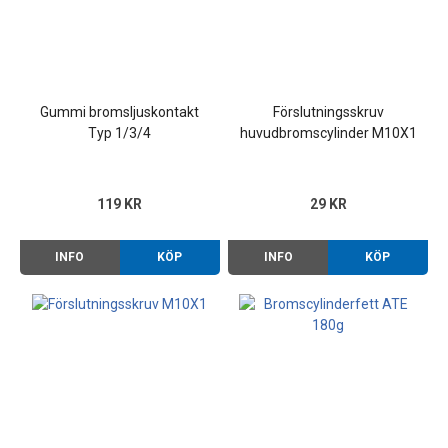
Gummi bromsljuskontakt
Förslutningsskruv
Typ 1/3/4
huvudbromscylinder M10X1
119 KR
29 KR
INFO
KÖP
INFO
KÖP