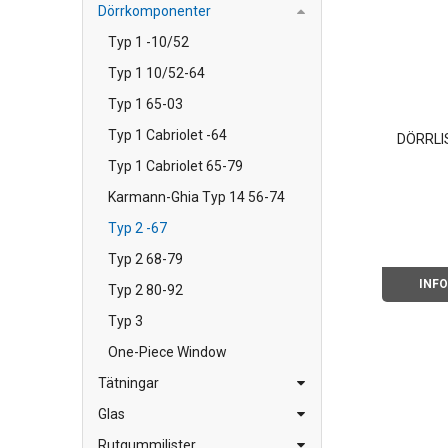
Dörrkomponenter
Typ 1 -10/52
Typ 1 10/52-64
Typ 1 65-03
Typ 1 Cabriolet -64
DÖRRLI
Typ 1 Cabriolet 65-79
Karmann-Ghia Typ 14 56-74
Typ 2 -67
Typ 2 68-79
INF
Typ 2 80-92
Typ 3
One-Piece Window
Tätningar
Glas
Rutgummilister