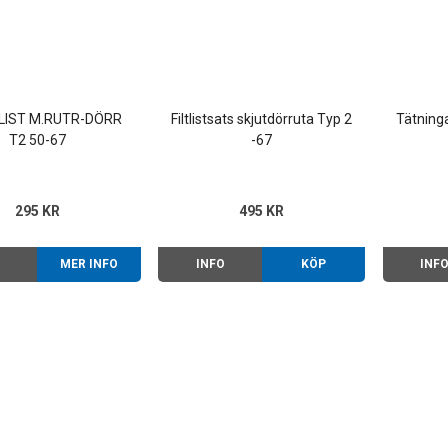
LIST M.RUTR-DÖRR
Filtlistsats skjutdörruta Typ 2
Tätning
T2 50-67
-67
295 KR
495 KR
O
MER INFO
INFO
KÖP
INF