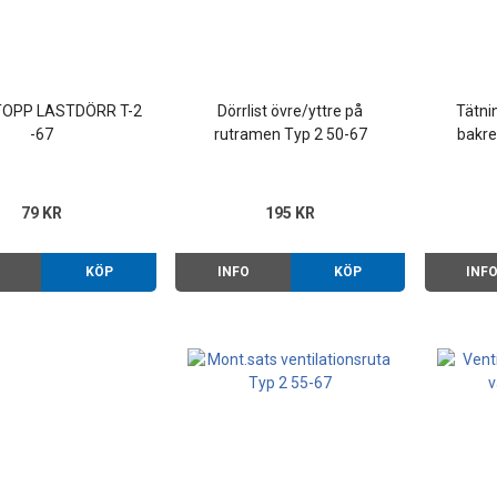
OPP LASTDÖRR T-2
Dörrlist övre/yttre på
Tätni
-67
rutramen Typ 2 50-67
bakre
79 KR
195 KR
O
KÖP
INFO
KÖP
INF