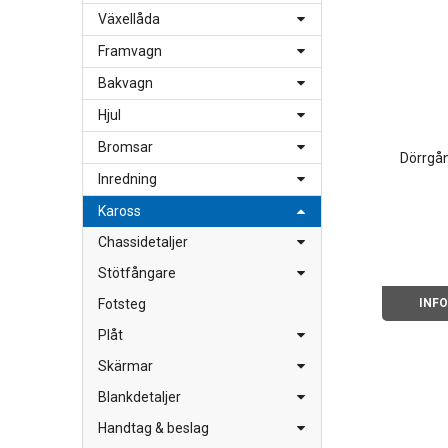
Växellåda
Framvagn
Bakvagn
Hjul
Bromsar
Dörrgån
Inredning
Kaross
Chassidetaljer
Stötfångare
INF
Fotsteg
Plåt
Skärmar
Blankdetaljer
Handtag & beslag