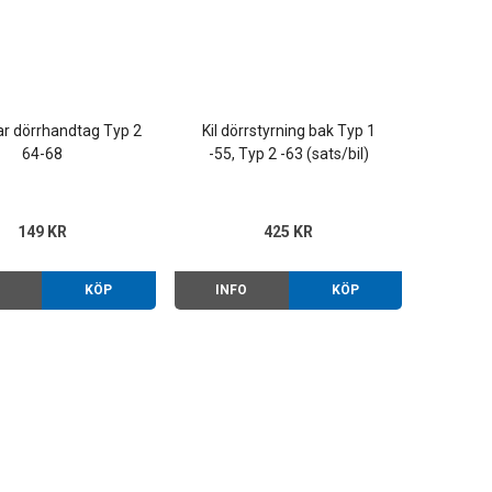
ar dörrhandtag Typ 2
Kil dörrstyrning bak Typ 1
64-68
-55, Typ 2 -63 (sats/bil)
149 KR
425 KR
O
KÖP
INFO
KÖP