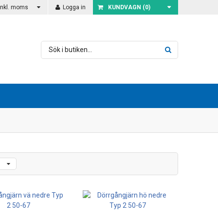
Inkl. moms
Logga in
KUNDVAGN (
0
)