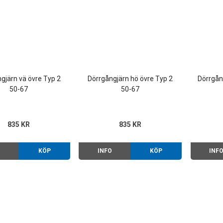
gjärn vä övre Typ 2
Dörrgångjärn hö övre Typ 2
Dörrgån
50-67
50-67
835 KR
835 KR
O
KÖP
INFO
KÖP
INF