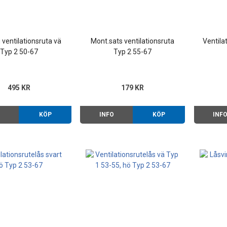
 ventilationsruta vä
Mont.sats ventilationsruta
Ventila
Typ 2 50-67
Typ 2 55-67
495 KR
179 KR
O
KÖP
INFO
KÖP
INF