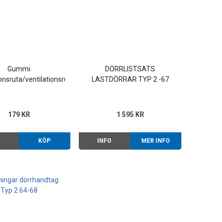
Gummi
DÖRRLISTSATS
ionsruta/ventilationsruteram
LASTDÖRRAR TYP 2 -67
179 KR
1 595 KR
O
KÖP
INFO
MER INFO