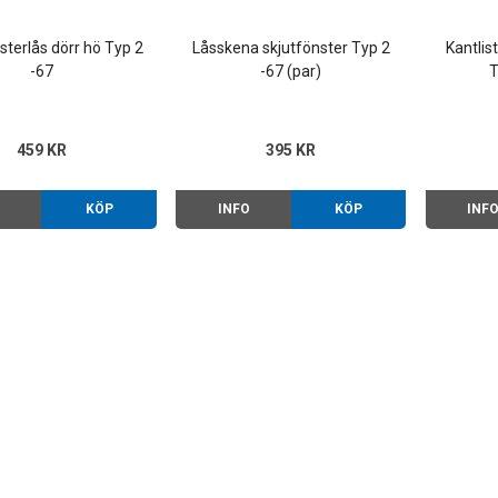
sterlås dörr hö Typ 2
Låsskena skjutfönster Typ 2
Kantlis
-67
-67 (par)
T
459 KR
395 KR
O
KÖP
INFO
KÖP
INF