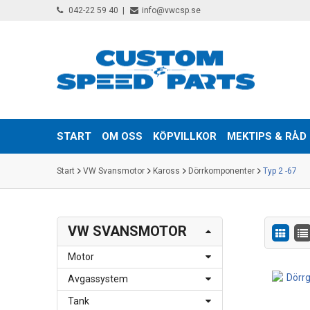
042-22 59 40
info@vwcsp.se
START
OM OSS
KÖPVILLKOR
MEKTIPS & RÅD
Start
VW Svansmotor
Kaross
Dörrkomponenter
Typ 2 -67
VW SVANSMOTOR
Motor
Avgassystem
Tank