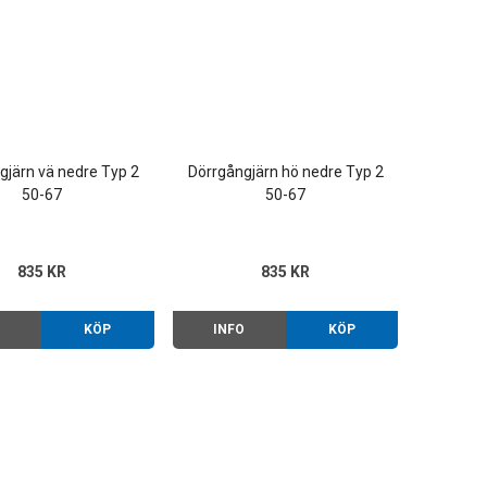
gjärn vä nedre Typ 2
Dörrgångjärn hö nedre Typ 2
50-67
50-67
835 KR
835 KR
O
KÖP
INFO
KÖP