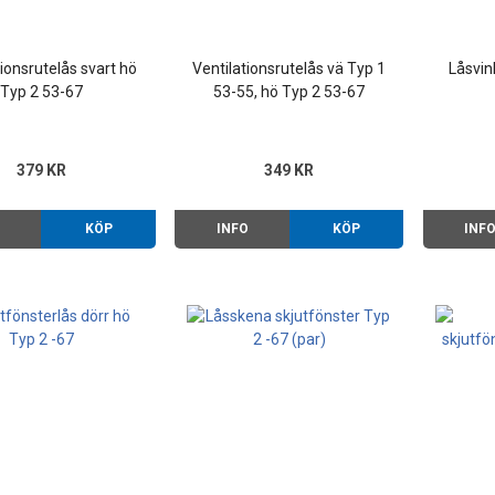
tionsrutelås svart hö
Ventilationsrutelås vä Typ 1
Låsvin
Typ 2 53-67
53-55, hö Typ 2 53-67
379 KR
349 KR
O
KÖP
INFO
KÖP
INF