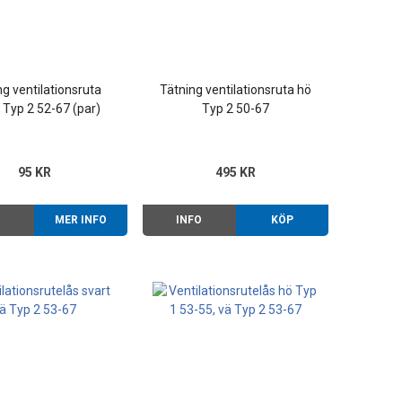
ng ventilationsruta
Tätning ventilationsruta hö
 Typ 2 52-67 (par)
Typ 2 50-67
95 KR
495 KR
O
MER INFO
INFO
KÖP