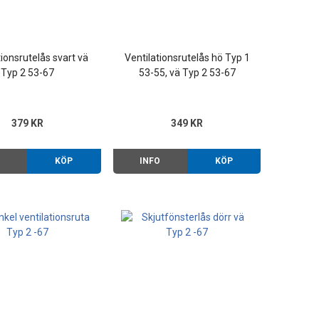
tionsrutelås svart vä
Ventilationsrutelås hö Typ 1
Typ 2 53-67
53-55, vä Typ 2 53-67
379 KR
349 KR
O
KÖP
INFO
KÖP