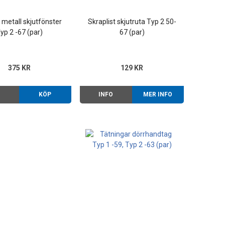
t metall skjutfönster
Skraplist skjutruta Typ 2 50-
yp 2 -67 (par)
67 (par)
375 KR
129 KR
O
KÖP
INFO
MER INFO