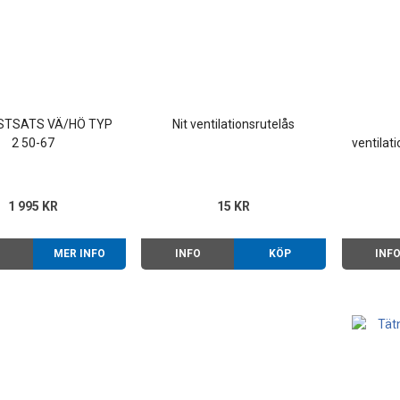
STSATS VÄ/HÖ TYP
Nit ventilationsrutelås
2 50-67
ventilat
1 995 KR
15 KR
O
MER INFO
INFO
KÖP
INF