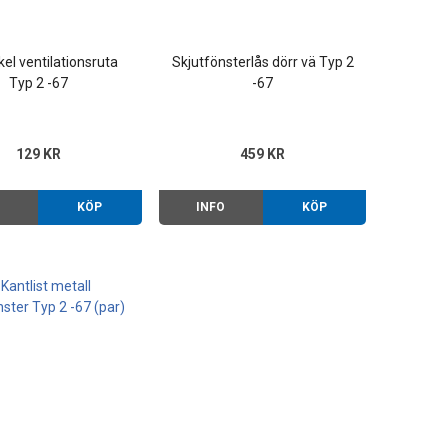
kel ventilationsruta
Skjutfönsterlås dörr vä Typ 2
Typ 2 -67
-67
129 KR
459 KR
O
KÖP
INFO
KÖP