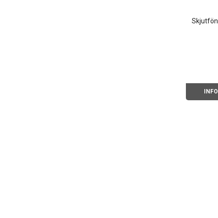
Skjutfön
INF