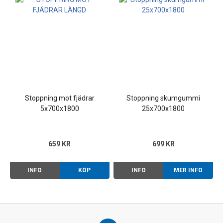
Stoppning mot fjädrar
Stoppning skumgummi
5x700x1800
25x700x1800
659 KR
699 KR
INFO
KÖP
INFO
MER INFO