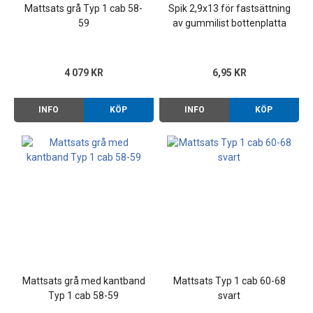
Mattsats grå Typ 1 cab 58-
Spik 2,9x13 för fastsättning
59
av gummilist bottenplatta
och mattor
4 079 KR
6,95 KR
INFO
KÖP
INFO
KÖP
Mattsats grå med kantband
Mattsats Typ 1 cab 60-68
Typ 1 cab 58-59
svart