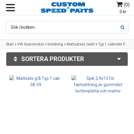
(
0
)
MENY
0 kr
Start
VW Svansmotor
Inredning
Mattsatser, textil
Typ 1 cabriolet Passagerarutrymme
Med textil även på golvet
SORTERA PRODUKTER