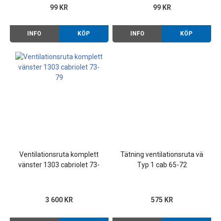
99 KR
99 KR
INFO
KÖP
INFO
KÖP
Ventilationsruta komplett
Tätning ventilationsruta vä
vänster 1303 cabriolet 73-
Typ 1 cab 65-72
79
3 600 KR
575 KR