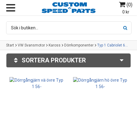
(
0
)
MENY
0 kr
Start
VW Svansmotor
Kaross
Dörrkomponenter
Typ 1 Cabriolet 65-79
SORTERA PRODUKTER