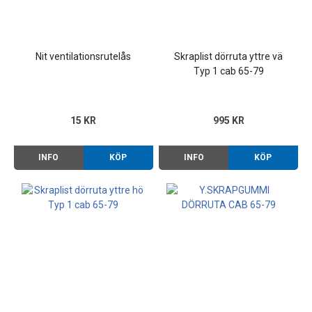
Nit ventilationsrutelås
Skraplist dörruta yttre vä
Typ 1 cab 65-79
15 KR
995 KR
INFO
KÖP
INFO
KÖP