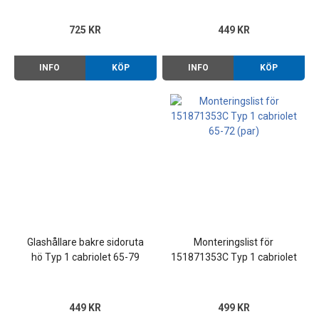
725 KR
449 KR
INFO
KÖP
INFO
KÖP
Glashållare bakre sidoruta
Monteringslist för
hö Typ 1 cabriolet 65-79
151871353C Typ 1 cabriolet
65-72 (par)
449 KR
499 KR