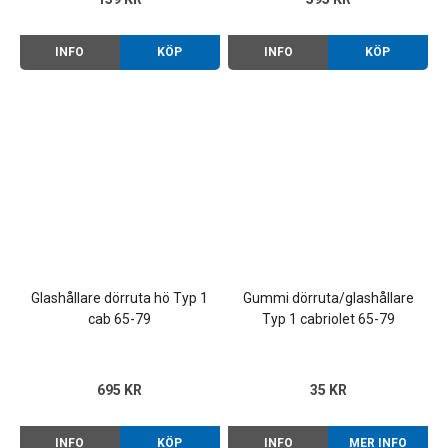
INFO
KÖP
INFO
KÖP
Glashållare dörruta hö Typ 1
Gummi dörruta/glashållare
cab 65-79
Typ 1 cabriolet 65-79
695 KR
35 KR
INFO
KÖP
INFO
MER INFO