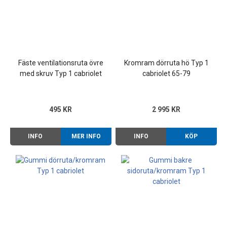
Fäste ventilationsruta övre
Kromram dörruta hö Typ 1
med skruv Typ 1 cabriolet
cabriolet 65-79
73-79 (sats/bil)
495 KR
2 995 KR
INFO
MER INFO
INFO
KÖP