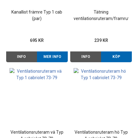
Kanallist främre Typ 1 cab
Tätning
(par)
ventilationsruteram/framrutera
Typ 1 cab 65-79 (par)
695 KR
239 KR
INFO
MER INFO
INFO
KÖP
Ventilationsruteram vä Typ
Ventilationsruteram hö Typ