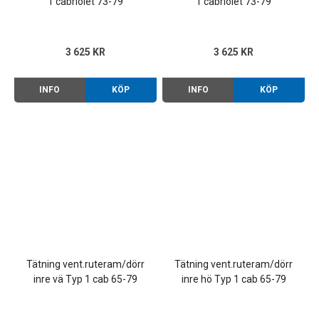
1 cabriolet 73-79
1 cabriolet 73-79
3 625 KR
3 625 KR
INFO
KÖP
INFO
KÖP
Tätning vent.ruteram/dörr
Tätning vent.ruteram/dörr
inre vä Typ 1 cab 65-79
inre hö Typ 1 cab 65-79