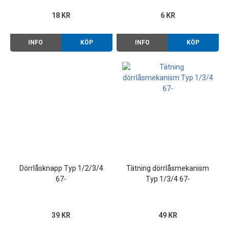
18 KR
6 KR
INFO
KÖP
INFO
KÖP
Dörrlåsknapp Typ 1/2/3/4
Tätning dörrlåsmekanism
67-
Typ 1/3/4 67-
39 KR
49 KR