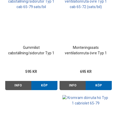
Gummilist
Monteringssats
cabställning/sidorutor Typ 1
ventilationruta övre Typ 1
cab 65-79 sats/bil
cab 65-72 (sats/bil)
595 KR
695 KR
INFO
KÖP
INFO
KÖP