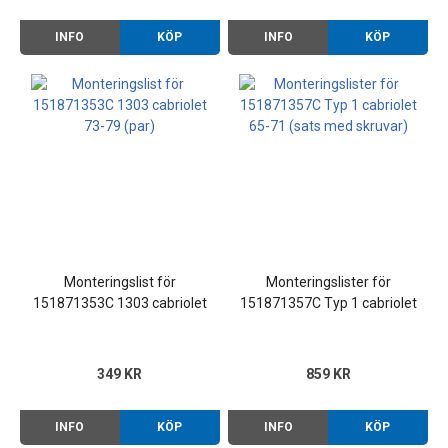
INFO
KÖP
INFO
KÖP
Monteringslist för
Monteringslister för
151871353C 1303 cabriolet
151871357C Typ 1 cabriolet
73-79 (par)
65-71 (sats med skruvar)
349 KR
859 KR
INFO
KÖP
INFO
KÖP