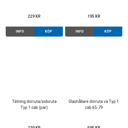
(par)
229 KR
195 KR
INFO
KÖP
INFO
KÖP
Tätning dörruta/sidoruta
Glashållare dörruta vä Typ 1
Typ 1 cab (par)
cab 65-79
139 KR
595 KR