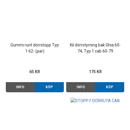
Gummi runt dörrstopp Typ
Kil dörrstyrning bak Ghia 60-
1 62- (par)
74, Typ 1 cab 60-79
65 KR
175 KR
INFO
KÖP
INFO
KÖP