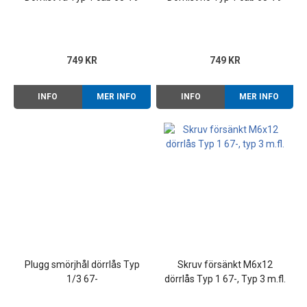
749 KR
749 KR
INFO
MER INFO
INFO
MER INFO
Plugg smörjhål dörrlås Typ
Skruv försänkt M6x12
1/3 67-
dörrlås Typ 1 67-, Typ 3 m.fl.