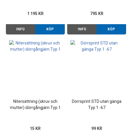
1 195 KR
795 KR
INFO
KÖP
INFO
KÖP
Nitersättning (skruv och
Dörrsprint STD utan gänga
mutter) dörrgångjärn Typ 1
Typ 1 -67
15 KR
99 KR