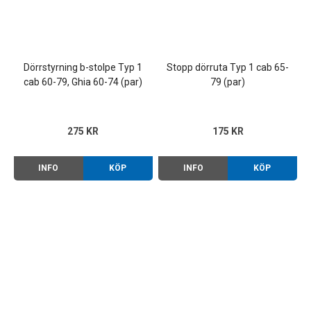
Dörrstyrning b-stolpe Typ 1
Stopp dörruta Typ 1 cab 65-
cab 60-79, Ghia 60-74 (par)
79 (par)
275 KR
175 KR
INFO
KÖP
INFO
KÖP