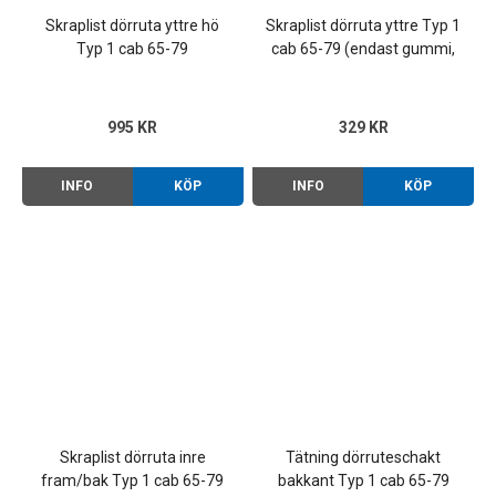
Skraplist dörruta yttre hö
Skraplist dörruta yttre Typ 1
Typ 1 cab 65-79
cab 65-79 (endast gummi,
par)
995 KR
329 KR
INFO
KÖP
INFO
KÖP
Skraplist dörruta inre
Tätning dörruteschakt
fram/bak Typ 1 cab 65-79
bakkant Typ 1 cab 65-79