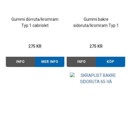
Gummi dörruta/kromram
Gummi bakre
Typ 1 cabriolet
sidoruta/kromram Typ 1
cabriolet
275 KR
275 KR
INFO
MER INFO
INFO
KÖP