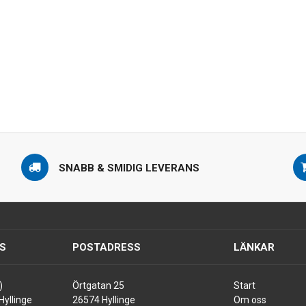
SNABB & SMIDIG LEVERANS
S
POSTADRESS
LÄNKAR
)
Örtgatan 25
Start
Hyllinge
26574 Hyllinge
Om oss