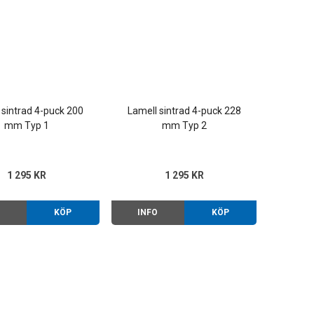
 sintrad 4-puck 200
Lamell sintrad 4-puck 228
mm Typ 1
mm Typ 2
1 295 KR
1 295 KR
O
KÖP
INFO
KÖP