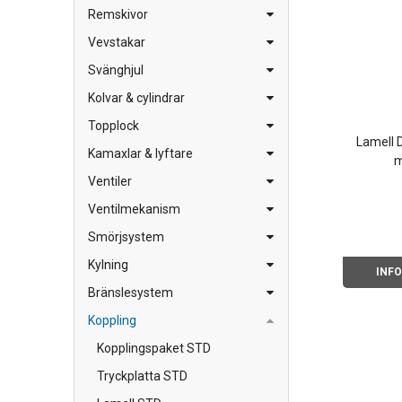
Remskivor
Vevstakar
Svänghjul
Kolvar & cylindrar
Topplock
Lamell 
Kamaxlar & lyftare
m
Ventiler
Ventilmekanism
Smörjsystem
Kylning
INF
Bränslesystem
Koppling
Kopplingspaket STD
Tryckplatta STD