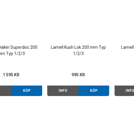
Daikin Superdisc 200
Lamell Kush Lok 200 mm Typ
Lamell
m Typ 1/2/3
1/2/3
1 595 KR
995 KR
O
KÖP
INFO
KÖP
INF