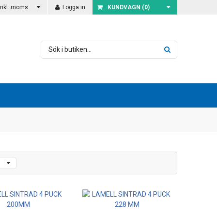
Inkl. moms
Logga in
KUNDVAGN (
0
)