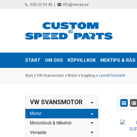
042-22 59 40
info@vwcsp.se
START
OM OSS
KÖPVILLKOR
MEKTIPS & RÅD
Start
VW Svansmotor
Motor
Koppling
Lamell förstärkt
VW SVANSMOTOR
Motor
Motorblock & tillbehör
Vevaxlar