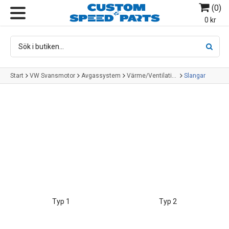
(
0
)
MENY
0 kr
Start
VW Svansmotor
Avgassystem
Värme/Ventilation
Slangar
Typ 1
Typ 2