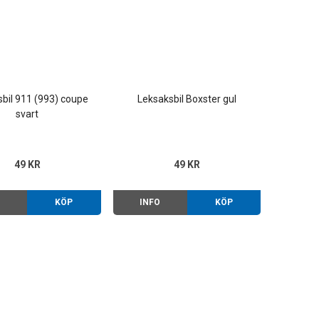
bil 911 (993) coupe
Leksaksbil Boxster gul
svart
49 KR
49 KR
O
KÖP
INFO
KÖP