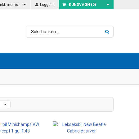
Inkl. moms
Logga in
KUNDVAGN (
0
)