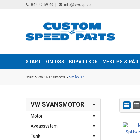
042-22 59 40
info@vwcsp.se
START
OM OSS
KÖPVILLKOR
MEKTIPS & RÅD
Start
VW Svansmotor
Småbilar
VW SVANSMOTOR
Motor
Avgassystem
Tank