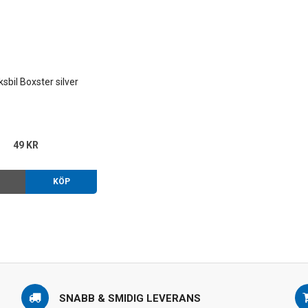
sbil Boxster silver
49 KR
O
KÖP
SNABB & SMIDIG LEVERANS