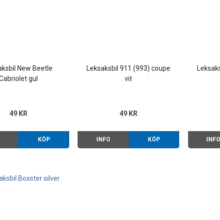
aksbil New Beetle
Leksaksbil 911 (993) coupe
Leksaks
Cabriolet gul
vit
49 KR
49 KR
O
KÖP
INFO
KÖP
INF