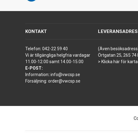
KONTAKT
LEVERANSADRES
Telefon:
042-22 59 40
(Även besöksadress
Vi är tillgängliga helgfria vardagar
Örtgatan 25, 265 74 
11.00-12.00 samt 14.00-15.00
> Klicka här för karta
E-POST:
Information
:
info@vwcsp.se
Försäljning:
order@vwcsp.se
Co