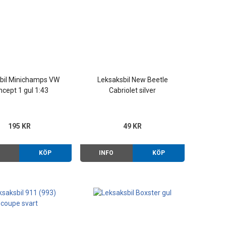
bil Minichamps VW
Leksaksbil New Beetle
cept 1 gul 1:43
Cabriolet silver
195 KR
49 KR
O
KÖP
INFO
KÖP