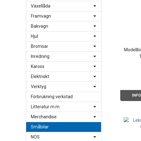
Växellåda
Framvagn
Bakvagn
Hjul
Bromsar
Modellbi
Inredning
Kaross
Elektriskt
Verktyg
INF
Förbrukning verkstad
Litteratur m.m.
Merchandise
Småbilar
NOS