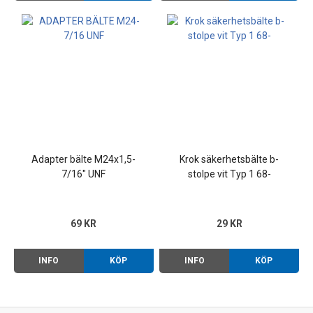
Adapter bälte M24x1,5-
Krok säkerhetsbälte b-
7/16" UNF
stolpe vit Typ 1 68-
69 KR
29 KR
INFO
KÖP
INFO
KÖP