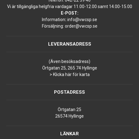
Telefon:
042-22 59 40
Vi är tillgängliga helgfria vardagar 11.00-12.00 samt 14.00-15.00
E-POST:
Information
:
info@vwcsp.se
Försäljning:
order@vwcsp.se
LEVERANSADRESS
(Även besöksadress)
Örtgatan 25, 265 74 Hyllinge
> Klicka här för karta
POSTADRESS
Örtgatan 25
26574 Hyllinge
LÄNKAR