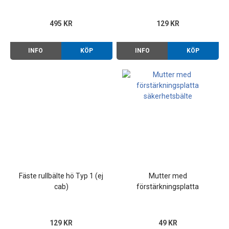
495 KR
129 KR
INFO
KÖP
INFO
KÖP
Fäste rullbälte hö Typ 1 (ej
Mutter med
cab)
förstärkningsplatta
säkerhetsbälte
129 KR
49 KR