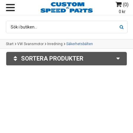
(
0
)
MENY
0 kr
Start
VW Svansmotor
Inredning
Säkerhetsbälten
SORTERA PRODUKTER