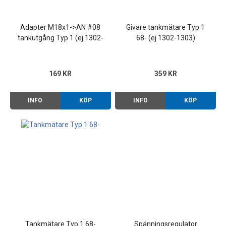
Adapter M18x1->AN #08
Givare tankmätare Typ 1
tankutgång Typ 1 (ej 1302-
68- (ej 1302-1303)
1303) Typ 2 -75, Typ 3
169 KR
359 KR
INFO
KÖP
INFO
KÖP
Tankmätare Typ 1 68-
Spänningsregulator