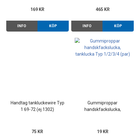
169 KR
465 KR
INFO
KÖP
INFO
KÖP
Handtag tankluckewire Typ
Gummiproppar
1 69-72 (ej 1302)
handskfackslucka,
tanklucka Typ 1/2/3/4 (par)
75 KR
19 KR