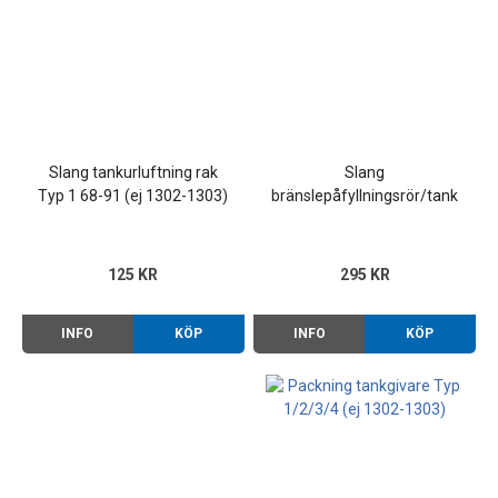
Slang tankurluftning rak
Slang
Typ 1 68-91 (ej 1302-1303)
bränslepåfyllningsrör/tank
Typ 1/3/4 68-
125 KR
295 KR
INFO
KÖP
INFO
KÖP