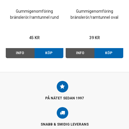
Gummigenomföring
Gummigenomföring
bränslerör/ramtunnel rund
bränslerör/ramtunnel oval
Typ 1 -74, Typ 3 62-67 (par)
Typ 1 75-92
45 KR
39 KR
INFO
KÖP
INFO
KÖP
PÅ NÄTET SEDAN 1997
SNABB & SMIDIG LEVERANS