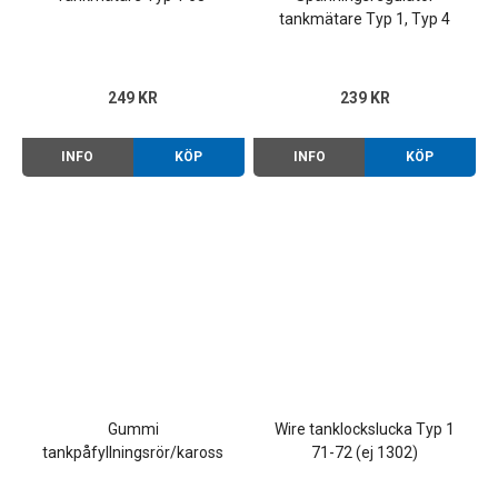
tankmätare Typ 1, Typ 4
249 KR
239 KR
INFO
KÖP
INFO
KÖP
Gummi
Wire tanklockslucka Typ 1
tankpåfyllningsrör/kaross
71-72 (ej 1302)
Typ 1 72-, 1302-1303 71-79