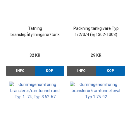
Tätning
Packning tankgivare Typ
bränslepåfyllningsrör/tank
1/2/3/4 (ej 1302-1303)
Typ 1/3 68-
32 KR
29 KR
INFO
KÖP
INFO
KÖP