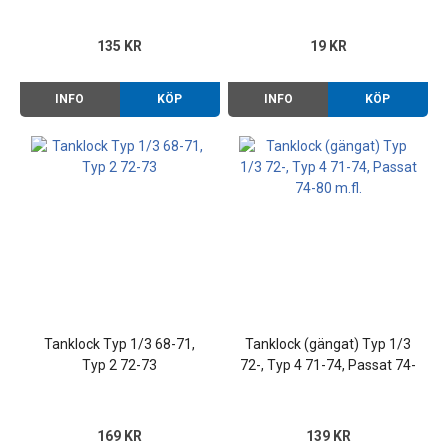
135 KR
19 KR
INFO
KÖP
INFO
KÖP
Tanklock Typ 1/3 68-71,
Tanklock (gängat) Typ 1/3
Typ 2 72-73
72-, Typ 4 71-74, Passat 74-
80 m.fl.
169 KR
139 KR