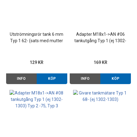
Utströmningsrör tank 6 mm
Adapter M18x1->AN #06
Typ 1 62- (sats med mutter
tankutgång Typ 1 (ej 1302-
och tätning)
1303) Typ 2 -75, Typ 3
129 KR
169 KR
INFO
KÖP
INFO
KÖP