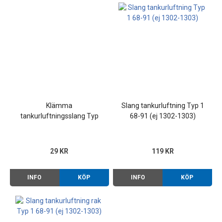
Klämma
Slang tankurluftning Typ 1
tankurluftningsslang Typ
68-91 (ej 1302-1303)
1/2/3/4 68-
29 KR
119 KR
INFO
KÖP
INFO
KÖP