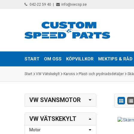
042-22 59 40
info@vwcsp.se
START
OM OSS
KÖPVILLKOR
MEKTIPS & RÅD
Start
VW Vätskekylt
Kaross
Plast- och prydnadsdetaljer
Skä
VW SVANSMOTOR
VW VÄTSKEKYLT
Motor