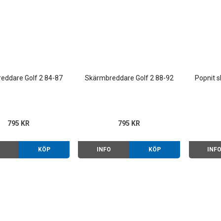
eddare Golf 2 84-87
Skärmbreddare Golf 2 88-92
Popnit 
795 KR
795 KR
O
KÖP
INFO
KÖP
INF