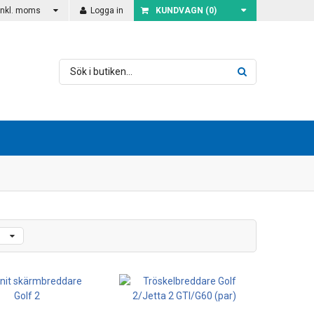
Inkl. moms
Logga in
KUNDVAGN (
0
)