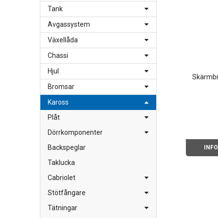
Tank
Avgassystem
Växellåda
Chassi
Hjul
Skärmbr
Bromsar
Kaross
Plåt
Dörrkomponenter
Backspeglar
INF
Taklucka
Cabriolet
Stötfångare
Tätningar