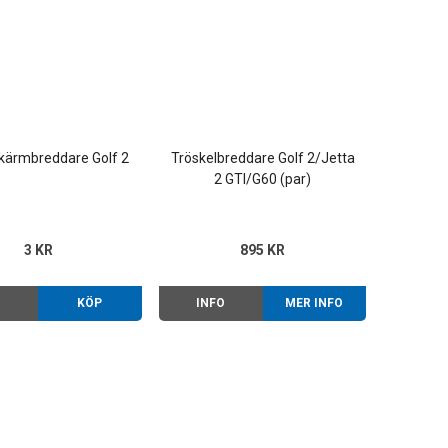
skärmbreddare Golf 2
Tröskelbreddare Golf 2/Jetta
2 GTI/G60 (par)
3 KR
895 KR
O
KÖP
INFO
MER INFO