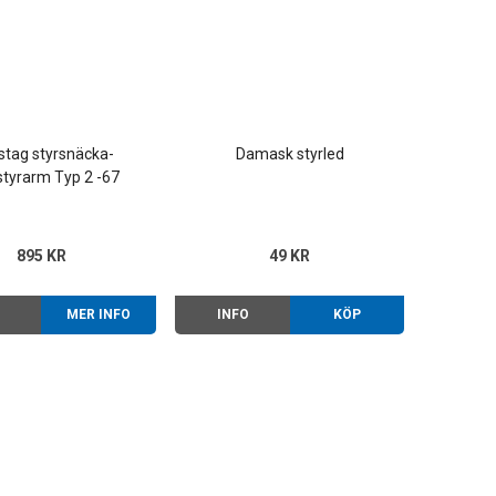
stag styrsnäcka-
Damask styrled
styrarm Typ 2 -67
895 KR
49 KR
O
MER INFO
INFO
KÖP