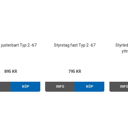
 justerbart Typ 2 -67
Styrstag fast Typ 2 -67
Styrle
ytt
895 KR
795 KR
O
KÖP
INFO
KÖP
INF