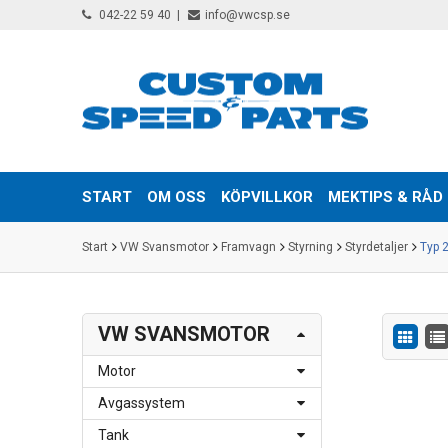
042-22 59 40
info@vwcsp.se
START
OM OSS
KÖPVILLKOR
MEKTIPS & RÅD
Start
VW Svansmotor
Framvagn
Styrning
Styrdetaljer
Typ 
VW SVANSMOTOR
Motor
Avgassystem
Tank