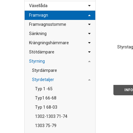
Växellåda
Framvagn
Framvagnsstomme
Sänkning
Krängningshämmare
Styrstag
Stötdämpare
Styrning
Styrdämpare
Styrdetaljer
Typ 1 -65
INF
Typ1 66-68
Typ 1 68-03
1302-1303 71-74
1303 75-79