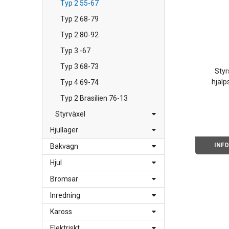
Typ 2 55-67
Typ 2 68-79
Typ 2 80-92
Typ 3 -67
Typ 3 68-73
Styr
hjälp
Typ 4 69-74
Typ 2 Brasilien 76-13
Styrväxel
Hjullager
INF
Bakvagn
Hjul
Bromsar
Inredning
Kaross
Elektriskt