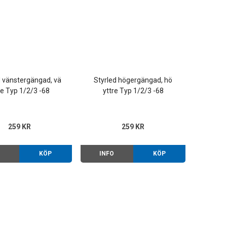
d vänstergängad, vä
Styrled högergängad, hö
re Typ 1/2/3 -68
yttre Typ 1/2/3 -68
259 KR
259 KR
O
KÖP
INFO
KÖP