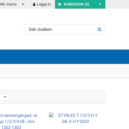
Inkl. moms
Logga in
KUNDVAGN (
0
)