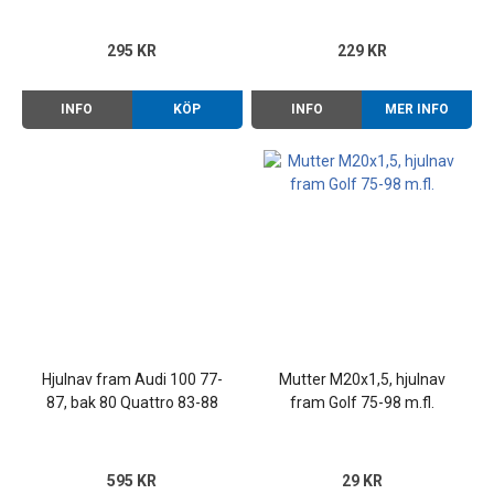
295 KR
229 KR
INFO
KÖP
INFO
MER INFO
Hjulnav fram Audi 100 77-
Mutter M20x1,5, hjulnav
87, bak 80 Quattro 83-88
fram Golf 75-98 m.fl.
m.fl.
595 KR
29 KR