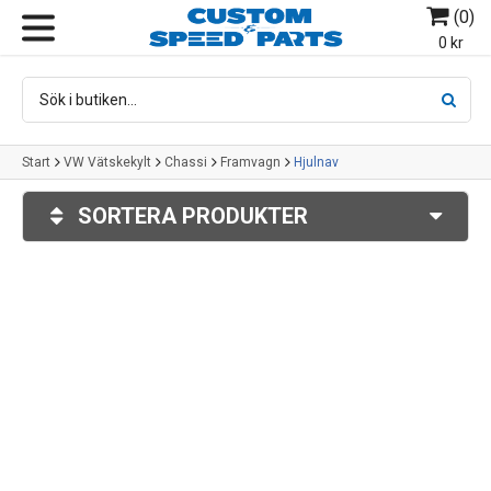
(
0
)
MENY
0 kr
Start
VW Vätskekylt
Chassi
Framvagn
Hjulnav
SORTERA PRODUKTER