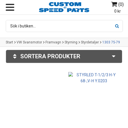
(
0
)
MENY
0 kr
Start
VW Svansmotor
Framvagn
Styrning
Styrdetaljer
1303 75-79
SORTERA PRODUKTER