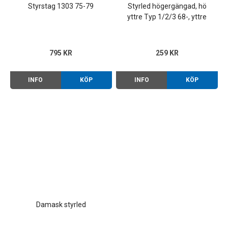
Styrstag 1303 75-79
Styrled högergängad, hö
yttre Typ 1/2/3 68-, yttre
1302-1303
795 KR
259 KR
INFO
KÖP
INFO
KÖP
Damask styrled