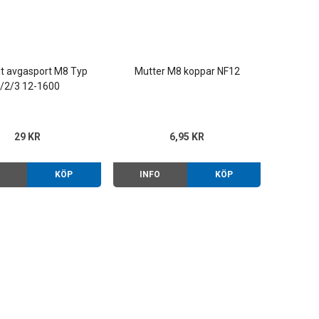
lt avgasport M8 Typ
Mutter M8 koppar NF12
/2/3 12-1600
29 KR
6,95 KR
O
KÖP
INFO
KÖP