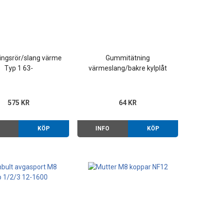
ingsrör/slang värme
Gummitätning
Typ 1 63-
värmeslang/bakre kylplåt
(äldre utförande) Typ 1/2
12-1600 63-
575 KR
64 KR
O
KÖP
INFO
KÖP