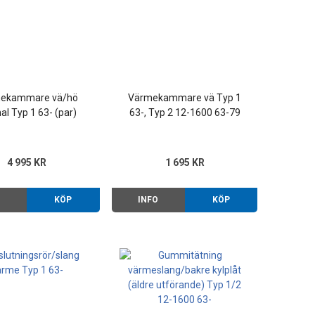
ekammare vä/hö
Värmekammare vä Typ 1
nal Typ 1 63- (par)
63-, Typ 2 12-1600 63-79
4 995 KR
1 695 KR
O
KÖP
INFO
KÖP