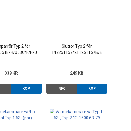
parrör Typ 2 för
Slutrör Typ 2 för
051E/H/053C/F/H/J
147251157/211251157B/E
339 KR
249 KR
O
KÖP
INFO
KÖP