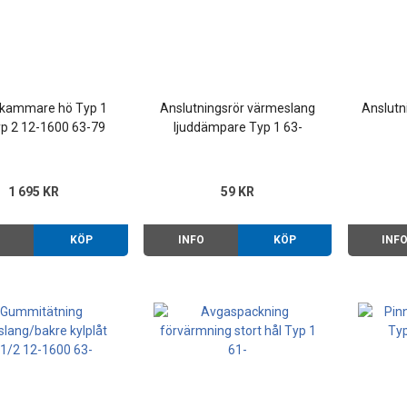
kammare hö Typ 1
Anslutningsrör värmeslang
Anslutn
yp 2 12-1600 63-79
ljuddämpare Typ 1 63-
1 695 KR
59 KR
O
KÖP
INFO
KÖP
INF