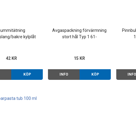
ummitätning
Avgaspackning förvärmning
Pinnbu
lang/bakre kylplåt
stort hål Typ 1 61-
1
 1/2 12-1600 63-
42 KR
15 KR
O
KÖP
INFO
KÖP
INF