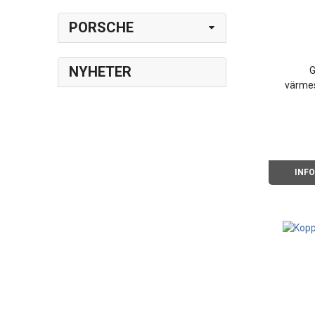
PORSCHE
NYHETER
G
värmes
Typ
INF