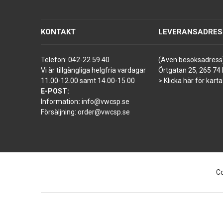
KONTAKT
LEVERANSADRES
Telefon:
042-22 59 40
(Även besöksadress
Vi är tillgängliga helgfria vardagar
Örtgatan 25, 265 74 
11.00-12.00 samt 14.00-15.00
> Klicka här för karta
E-POST:
Information
:
info@vwcsp.se
Försäljning:
order@vwcsp.se
Co