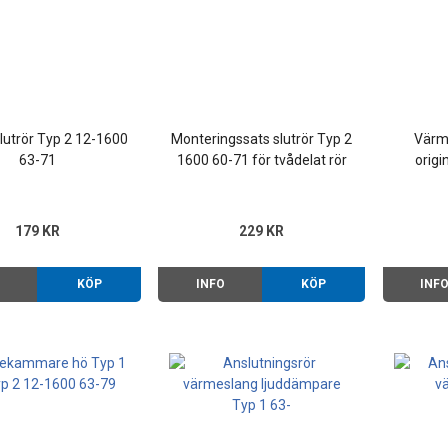
slutrör Typ 2 12-1600
Monteringssats slutrör Typ 2
Värm
63-71
1600 60-71 för tvådelat rör
origi
179 KR
229 KR
O
KÖP
INFO
KÖP
INF