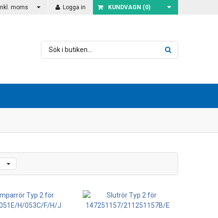
Inkl. moms
Logga in
KUNDVAGN (
0
)