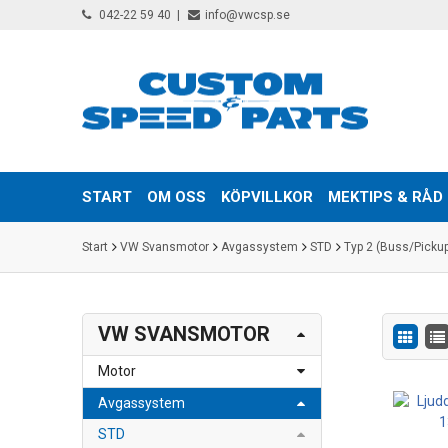
042-22 59 40
info@vwcsp.se
START
OM OSS
KÖPVILLKOR
MEKTIPS & RÅD
Start
VW Svansmotor
Avgassystem
STD
Typ 2 (Buss/Picku
VW SVANSMOTOR
Motor
Avgassystem
STD