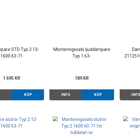
pare STD Typ 2 13-
Monteringssats ljuddämpare
Däm
1600 63-71
Typ 1 63-
211251
1 695 KR
189 KR
O
KÖP
INFO
KÖP
INF