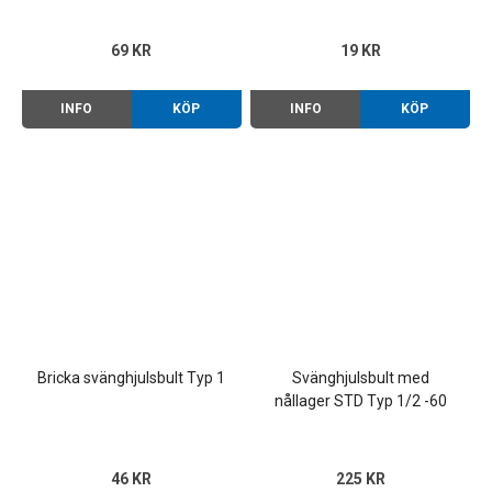
69 KR
19 KR
INFO
KÖP
INFO
KÖP
Bricka svänghjulsbult Typ 1
Svänghjulsbult med
nållager STD Typ 1/2 -60
(25/30 hk)
46 KR
225 KR