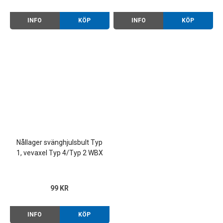
INFO
KÖP
INFO
KÖP
Nållager svänghjulsbult Typ
1, vevaxel Typ 4/Typ 2 WBX
99 KR
INFO
KÖP