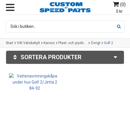
(
0
)
MENY
0 kr
Start
VW Vätskekylt
Kaross
Plast- och prydnadsdetaljer
Övrigt
Golf 2
SORTERA PRODUKTER