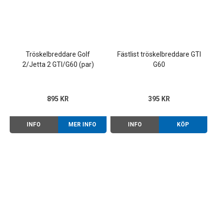
Tröskelbreddare Golf
Fästlist tröskelbreddare GTI
2/Jetta 2 GTI/G60 (par)
G60
895 KR
395 KR
INFO
MER INFO
INFO
KÖP