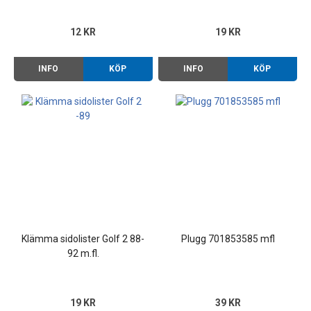
12 KR
19 KR
INFO
KÖP
INFO
KÖP
Klämma sidolister Golf 2 88-
Plugg 701853585 mfl
92 m.fl.
19 KR
39 KR