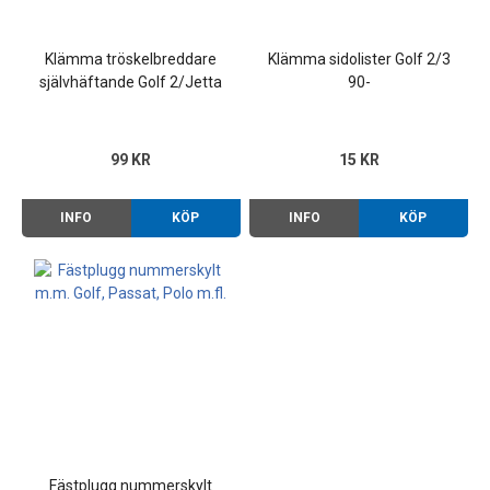
Klämma tröskelbreddare
Klämma sidolister Golf 2/3
självhäftande Golf 2/Jetta
90-
2 90-92
99 KR
15 KR
INFO
KÖP
INFO
KÖP
Fästplugg nummerskylt