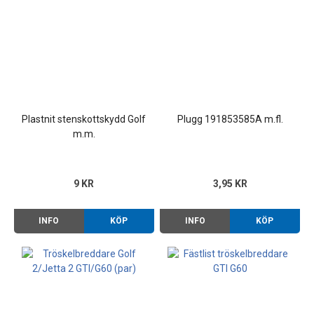
Plastnit stenskottskydd Golf
Plugg 191853585A m.fl.
m.m.
9 KR
3,95 KR
INFO
KÖP
INFO
KÖP