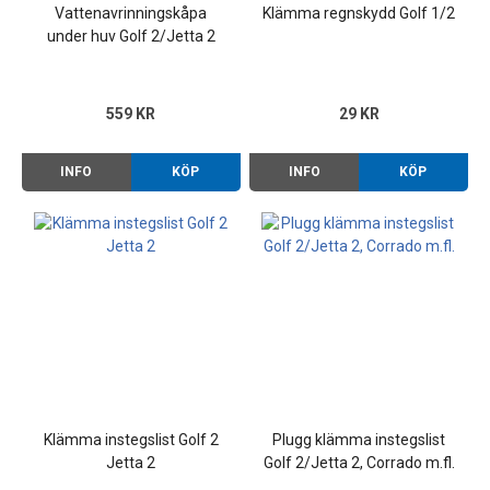
Vattenavrinningskåpa
Klämma regnskydd Golf 1/2
under huv Golf 2/Jetta 2
84-92
559 KR
29 KR
INFO
KÖP
INFO
KÖP
Klämma instegslist Golf 2
Plugg klämma instegslist
Jetta 2
Golf 2/Jetta 2, Corrado m.fl.