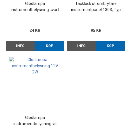
Glödlampa
Täcklock strömbrytare
instrumentbelysning svart
instrumentpanel 1303, Typ
sockel 12V 1,2W
2 80-92, Golf 75-80 m.fl.
24 KR
95 KR
INFO
KÖP
INFO
KÖP
Glödlampa
instrumentbelysning vit
sockel 12V 2W