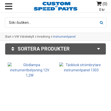
(
0
)
MENY
0 kr
Start
VW Vätskekylt
Inredning
Instrumentpanel
SORTERA PRODUKTER