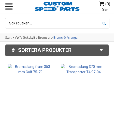
(
0
)
MENY
0 kr
Start
VW Vätskekylt
Bromsar
Bromsrör/slangar
SORTERA PRODUKTER