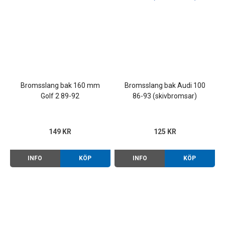
Bromsslang bak 160 mm
Bromsslang bak Audi 100
Golf 2 89-92
86-93 (skivbromsar)
149 KR
125 KR
INFO
KÖP
INFO
KÖP