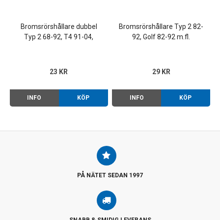
Bromsrörshållare dubbel
Bromsrörshållare Typ 2 82-
Typ 2 68-92, T4 91-04,
92, Golf 82-92 m.fl.
Caddy 83-92 m.fl.
23 KR
29 KR
INFO
KÖP
INFO
KÖP
PÅ NÄTET SEDAN 1997
SNABB & SMIDIG LEVERANS