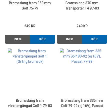
Bromsslang fram 353 mm
Bromsslang 370 mm
Golf 75-79
Transporter T4 97-03
249 KR
249 KR
INFO
KÖP
INFO
KÖP
Bromsslang fram
Bromsslang fram 335 mm
vänstergängad Golf 1 79-83
Golf 79-92 (ej 16V), Passat
(Girling bromsok)
74-88