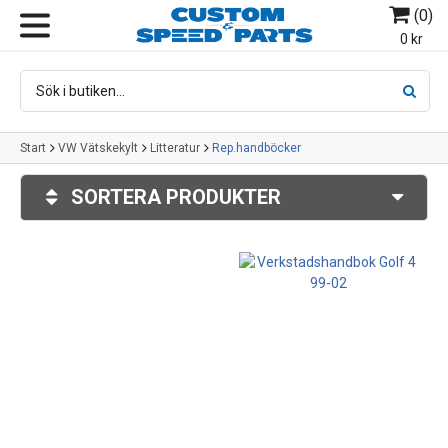
(
0
)
MENY
0 kr
Start
VW Vätskekylt
Litteratur
Rep.handböcker
SORTERA PRODUKTER