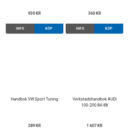
930 KR
360 KR
INFO
KÖP
INFO
KÖP
Handbok VW Sport Tuning
Verkstadshandbok AUDI
100-200 84-88
289 KR
1 607 KR