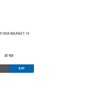
ift NGK BKUR6ET-10
87 KR
O
KÖP