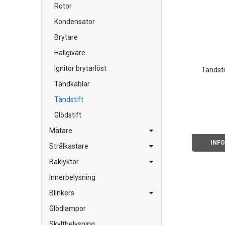
Rotor
Kondensator
Brytare
Hallgivare
Ignitor brytarlöst
Tändst
Tändkablar
Tändstift
Glödstift
Mätare
INF
Strålkastare
Baklyktor
Innerbelysning
Blinkers
Glödlampor
Skyltbelysning