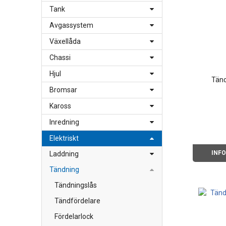
Tank
Avgassystem
Växellåda
Chassi
Hjul
Tänd
Bromsar
Kaross
Inredning
Elektriskt
INF
Laddning
Tändning
Tändningslås
Tändfördelare
Fördelarlock