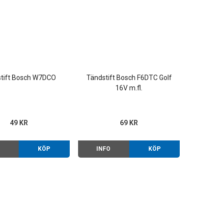
tift Bosch W7DCO
Tändstift Bosch F6DTC Golf
16V m.fl.
49 KR
69 KR
O
KÖP
INFO
KÖP