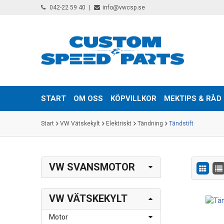
042-22 59 40
info@vwcsp.se
START
OM OSS
KÖPVILLKOR
MEKTIPS & RÅD
Start
VW Vätskekylt
Elektriskt
Tändning
Tändstift
VW SVANSMOTOR
VW VÄTSKEKYLT
Motor