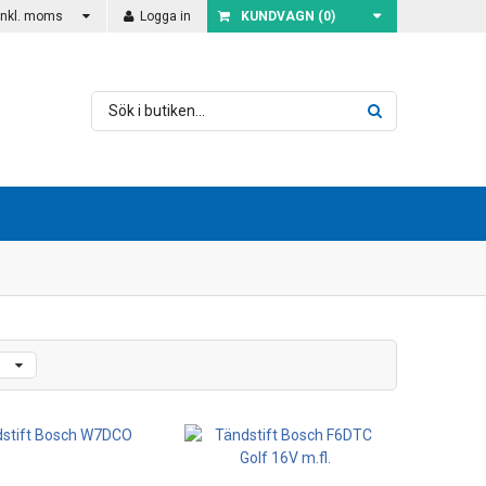
Inkl. moms
Logga in
KUNDVAGN (
0
)