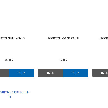
stift NGK BP6ES
Tändstift Bosch W6DC
Tänds
85 KR
59 KR
O
KÖP
INFO
KÖP
INF