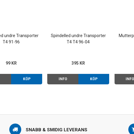
ed undre Transporter
Spindelled undre Transporter
Mutterp
T4 91-96
T4 T4 96-04
99 KR
395 KR
O
KÖP
INFO
KÖP
INF
SNABB & SMIDIG LEVERANS