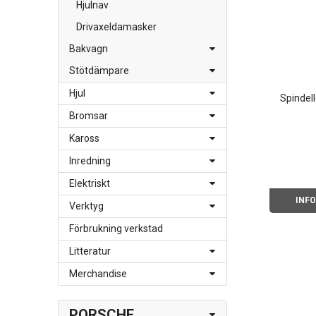
Hjulnav
Drivaxeldamasker
Bakvagn
Stötdämpare
Hjul
Spindell
Bromsar
Kaross
Inredning
Elektriskt
INF
Verktyg
Förbrukning verkstad
Litteratur
Merchandise
PORSCHE