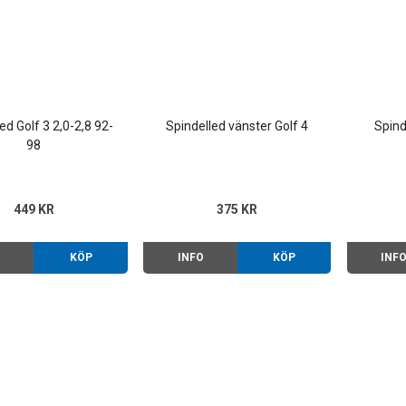
ed Golf 3 2,0-2,8 92-
Spindelled vänster Golf 4
Spind
98
449 KR
375 KR
O
KÖP
INFO
KÖP
INF