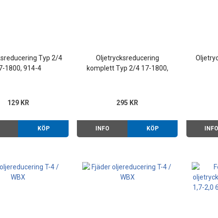
ksreducering Typ 2/4
Oljetrycksreducering
Oljetry
7-1800, 914-4
komplett Typ 2/4 17-1800,
914-4
129 KR
295 KR
O
KÖP
INFO
KÖP
INF