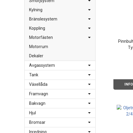
Smörjsystem
Kylning
Bränslesystem
Koppling
Motorfästen
Pinnbu
Motorrum
Ty
Dekaler
Avgassystem
Tank
Växellåda
INF
Framvagn
Bakvagn
Hjul
Bromsar
Inredning