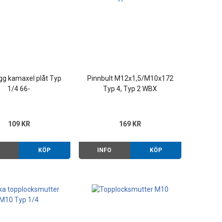
gg kamaxel plåt Typ
Pinnbult M12x1,5/M10x172
1/4 66-
Typ 4, Typ 2 WBX
109 KR
169 KR
O
KÖP
INFO
KÖP