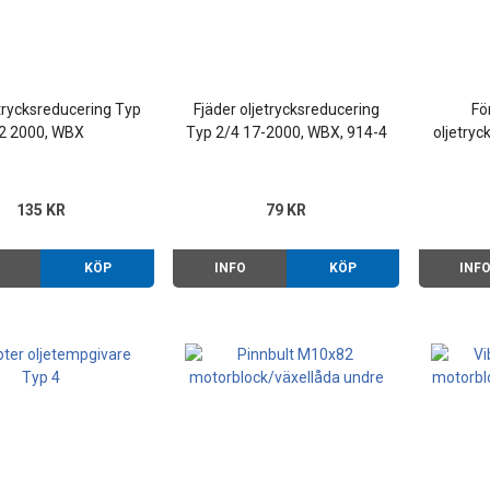
etrycksreducering Typ
Fjäder oljetrycksreducering
Fö
2 2000, WBX
Typ 2/4 17-2000, WBX, 914-4
oljetryc
1,7-2,0 
135 KR
79 KR
O
KÖP
INFO
KÖP
INF