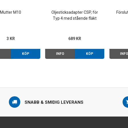
Mutter M10
Oljesticksadapter CSP, för
Försl
Typ 4 med stående fläkt
3 KR
689 KR
O
KÖP
INFO
KÖP
INF
SNABB & SMIDIG LEVERANS