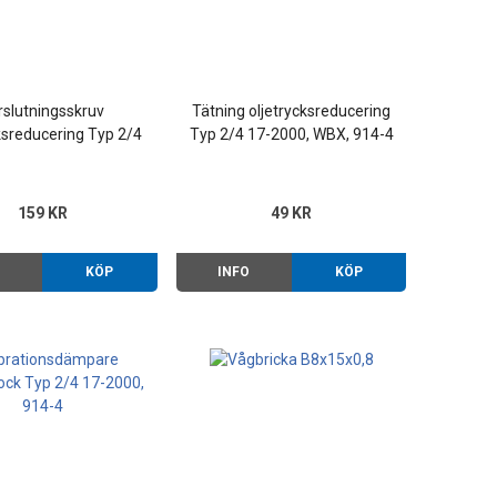
rslutningsskruv
Tätning oljetrycksreducering
ksreducering Typ 2/4
Typ 2/4 17-2000, WBX, 914-4
69-83, Typ 2 WBX 83-
92
159 KR
49 KR
O
KÖP
INFO
KÖP