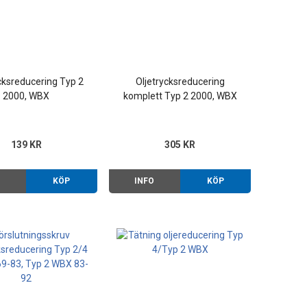
cksreducering Typ 2
Oljetrycksreducering
2000, WBX
komplett Typ 2 2000, WBX
139 KR
305 KR
O
KÖP
INFO
KÖP