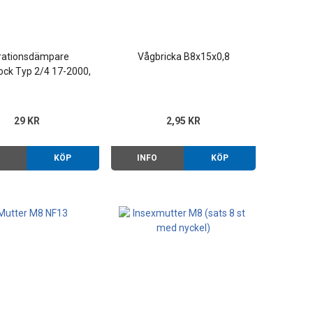
rationsdämpare
Vågbricka B8x15x0,8
ock Typ 2/4 17-2000,
914-4
29 KR
2,95 KR
O
KÖP
INFO
KÖP