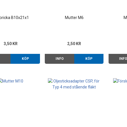
bricka B10x21x1
Mutter M6
M
3,50 KR
2,50 KR
O
KÖP
INFO
KÖP
INF