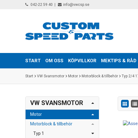
042-22 59 40
info@vwcsp.se
START
OM OSS
KÖPVILLKOR
MEKTIPS & RÅD
Start
VW Svansmotor
Motor
Motorblock & tillbehör
Typ 2/4 
VW SVANSMOTOR
Motor
Motorblock & tillbehör
Typ 1