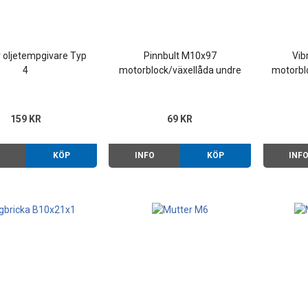
 oljetempgivare Typ
Pinnbult M10x97
Vib
4
motorblock/växellåda undre
motorbl
159 KR
69 KR
O
KÖP
INFO
KÖP
INF