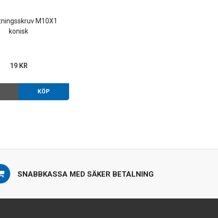
utningsskruv M10X1
konisk
19 KR
O
KÖP
SNABBKASSA MED SÄKER BETALNING