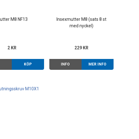
utter M8 NF13
Insexmutter M8 (sats 8 st
med nyckel)
2 KR
229 KR
O
KÖP
INFO
MER INFO