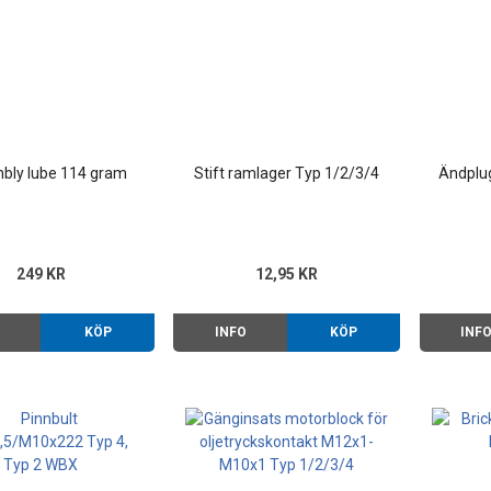
bly lube 114 gram
Stift ramlager Typ 1/2/3/4
Ändplu
249 KR
12,95 KR
O
KÖP
INFO
KÖP
INF