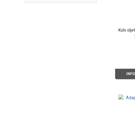
Kolv olj
INF