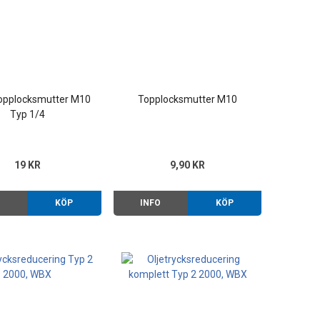
topplocksmutter M10
Topplocksmutter M10
Typ 1/4
19 KR
9,90 KR
O
KÖP
INFO
KÖP