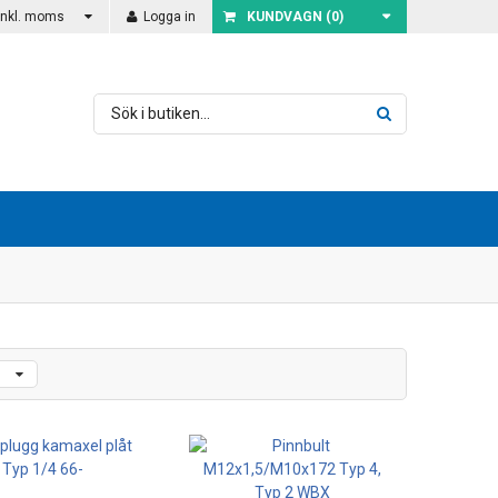
Inkl. moms
Logga in
KUNDVAGN (
0
)