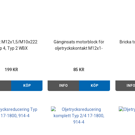
lt M12x1,5/M10x222
Gänginsats motorblock för
Bricka 
p 4, Typ 2 WBX
oljetryckskontakt M12x1-
M10x1 Typ 1/2/3/4
199 KR
85 KR
O
KÖP
INFO
KÖP
INF