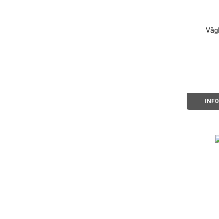
Våg
INF