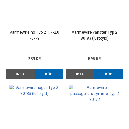
Värmewire hö Typ 2 1.7-2.0
Värmewire vänster Typ 2
73-79
80-83 (luftkyld)
289 KR
595 KR
INFO
KÖP
INFO
KÖP