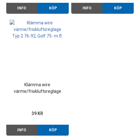
INFO
KÖP
INFO
KÖP
Klämma wire
värme/friskluftsreglage
Typ 2 76-92, Golf 75- m.fl.
39 KR
INFO
KÖP