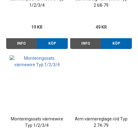
1/2/3/4
2 68-79
19 KR
49 KR
INFO
KÖP
INFO
KÖP
Monteringssats värmewire
Arm värmereglage röd Typ
Typ 1/2/3/4
2 74-79