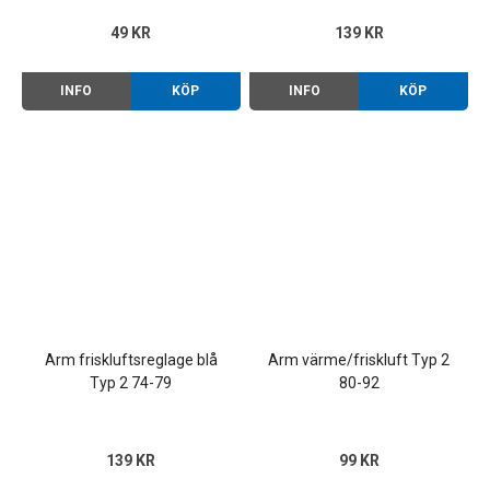
49 KR
139 KR
INFO
KÖP
INFO
KÖP
Arm friskluftsreglage blå
Arm värme/friskluft Typ 2
Typ 2 74-79
80-92
139 KR
99 KR