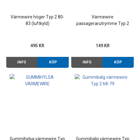
Värmewire höger Typ 2 80-
Värmewire
83 (luftkyld)
passagerarutrymme Typ 2
80-92
495 KR
149 KR
INFO
KÖP
INFO
KÖP
Gummihylsa värmewire Typ
Gummibälg värmewire Typ