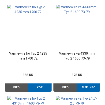
Värmewire hö Typ 2 4235
Värmewire vä 4330 mm
mm 1700 72
Typ 2 1600 73-79
355 KR
375 KR
INFO
KÖP
INFO
MER INFO