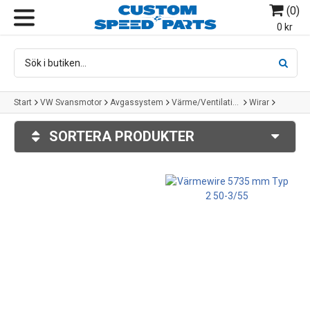
(
0
)
MENY
0 kr
Start
VW Svansmotor
Avgassystem
Värme/Ventilation
Wirar
Typ 2
SORTERA PRODUKTER