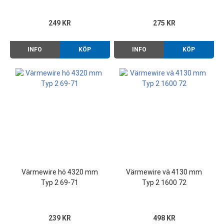
249 KR
275 KR
INFO
KÖP
INFO
KÖP
Värmewire hö 4320 mm
Värmewire vä 4130 mm
Typ 2 69-71
Typ 2 1600 72
239 KR
498 KR