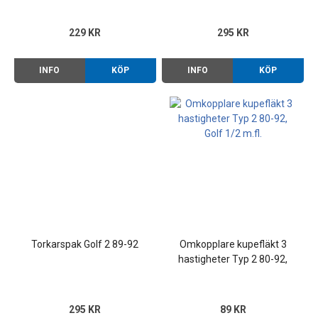
229 KR
295 KR
INFO
KÖP
INFO
KÖP
Torkarspak Golf 2 89-92
Omkopplare kupefläkt 3
hastigheter Typ 2 80-92,
Golf 1/2 m.fl.
295 KR
89 KR