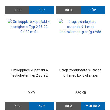
INFO
KÖP
INFO
KÖP
Omkopplare kupefläkt 4
Dragströmbrytare slutande
hastigheter Typ 2 85-92,
0-1 med kontrollampa
Golf 2 m.fl.
grön/gul/röd
119 KR
229 KR
INFO
KÖP
INFO
MER INFO